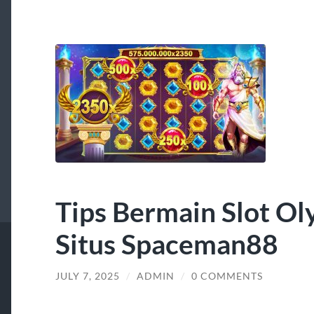
Tips Bermain Slot O
Situs Spaceman88
JULY 7, 2025
/
ADMIN
/
0 COMMENTS