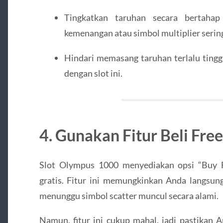
Tingkatkan taruhan secara bertahap
kemenangan atau simbol multiplier serin
Hindari memasang taruhan terlalu tinggi
dengan slot ini.
4. Gunakan Fitur Beli Fre
Slot Olympus 1000 menyediakan opsi “Buy F
gratis. Fitur ini memungkinkan Anda langsu
menunggu simbol scatter muncul secara alami.
Namun, fitur ini cukup mahal, jadi pastikan 