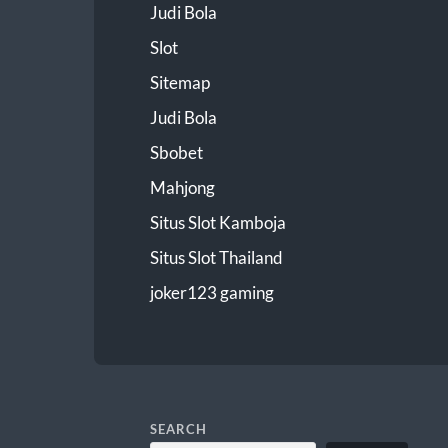
Judi Bola
Slot
Sitemap
Judi Bola
Sbobet
Mahjong
Situs Slot Kamboja
Situs Slot Thailand
joker123 gaming
SEARCH