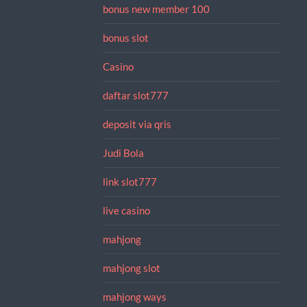
bonus new member 100
bonus slot
Casino
daftar slot777
deposit via qris
Judi Bola
link slot777
live casino
mahjong
mahjong slot
mahjong ways