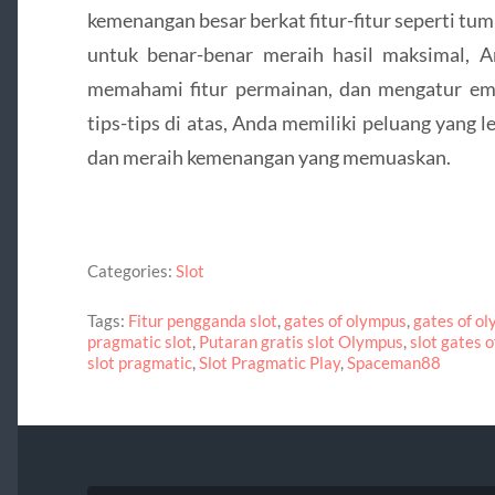
kemenangan besar berkat fitur-fitur seperti tumb
untuk benar-benar meraih hasil maksimal, A
memahami fitur permainan, dan mengatur em
tips-tips di atas, Anda memiliki peluang yang
dan meraih kemenangan yang memuaskan.
Categories:
Slot
Tags:
Fitur pengganda slot
,
gates of olympus
,
gates of ol
pragmatic slot
,
Putaran gratis slot Olympus
,
slot gates 
slot pragmatic
,
Slot Pragmatic Play
,
Spaceman88