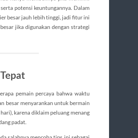
serta potensi keuntungannya. Dalam
besar jauh lebih tinggi, jadi fitur ini
besar jika digunakan dengan strategi
 Tepat
eberapa pemain percaya bahwa waktu
ian besar menyarankan untuk bermain
 hari), karena diklaim peluang menang
edang padat.
ada salahnya mencoba tips ini sebagai