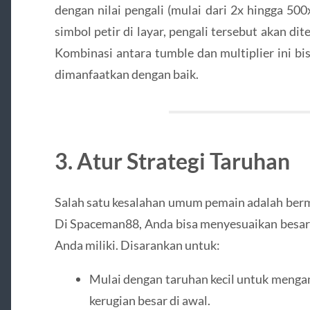
dengan nilai pengali (mulai dari 2x hingga 50
simbol petir di layar, pengali tersebut akan d
Kombinasi antara tumble dan multiplier ini b
dimanfaatkan dengan baik.
3. Atur Strategi Taruhan
Salah satu kesalahan umum pemain adalah berm
Di Spaceman88, Anda bisa menyesuaikan besar
Anda miliki. Disarankan untuk:
Mulai dengan taruhan kecil untuk menga
kerugian besar di awal.