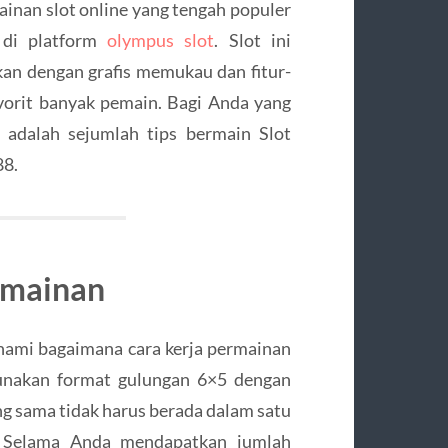
inan slot online yang tengah populer
a di platform
olympus slot
. Slot ini
an dengan grafis memukau dan fitur-
avorit banyak pemain. Bagi Anda yang
 adalah sejumlah tips bermain Slot
88.
rmainan
ami bagaimana cara kerja permainan
gunakan format gulungan 6×5 dengan
ng sama tidak harus berada dalam satu
. Selama Anda mendapatkan jumlah