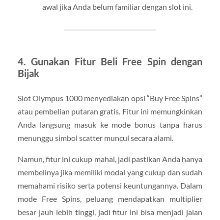
awal jika Anda belum familiar dengan slot ini.
4. Gunakan Fitur Beli Free Spin dengan
Bijak
Slot Olympus 1000 menyediakan opsi “Buy Free Spins”
atau pembelian putaran gratis. Fitur ini memungkinkan
Anda langsung masuk ke mode bonus tanpa harus
menunggu simbol scatter muncul secara alami.
Namun, fitur ini cukup mahal, jadi pastikan Anda hanya
membelinya jika memiliki modal yang cukup dan sudah
memahami risiko serta potensi keuntungannya. Dalam
mode Free Spins, peluang mendapatkan multiplier
besar jauh lebih tinggi, jadi fitur ini bisa menjadi jalan