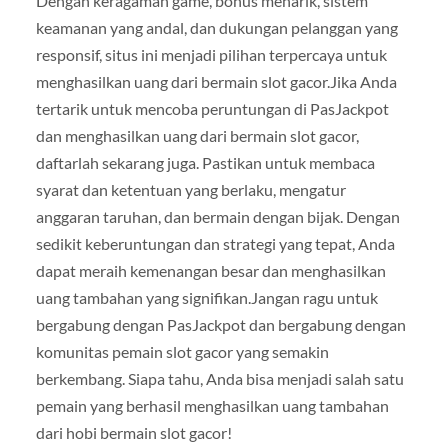
Dengan keragaman game, bonus menarik, sistem
keamanan yang andal, dan dukungan pelanggan yang
responsif, situs ini menjadi pilihan terpercaya untuk
menghasilkan uang dari bermain slot gacor.Jika Anda
tertarik untuk mencoba peruntungan di PasJackpot
dan menghasilkan uang dari bermain slot gacor,
daftarlah sekarang juga. Pastikan untuk membaca
syarat dan ketentuan yang berlaku, mengatur
anggaran taruhan, dan bermain dengan bijak. Dengan
sedikit keberuntungan dan strategi yang tepat, Anda
dapat meraih kemenangan besar dan menghasilkan
uang tambahan yang signifikan.Jangan ragu untuk
bergabung dengan PasJackpot dan bergabung dengan
komunitas pemain slot gacor yang semakin
berkembang. Siapa tahu, Anda bisa menjadi salah satu
pemain yang berhasil menghasilkan uang tambahan
dari hobi bermain slot gacor!