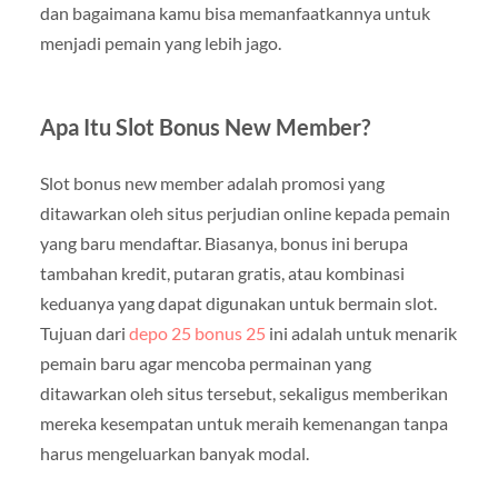
dan bagaimana kamu bisa memanfaatkannya untuk
menjadi pemain yang lebih jago.
Apa Itu Slot Bonus New Member?
Slot bonus new member adalah promosi yang
ditawarkan oleh situs perjudian online kepada pemain
yang baru mendaftar. Biasanya, bonus ini berupa
tambahan kredit, putaran gratis, atau kombinasi
keduanya yang dapat digunakan untuk bermain slot.
Tujuan dari
depo 25 bonus 25
ini adalah untuk menarik
pemain baru agar mencoba permainan yang
ditawarkan oleh situs tersebut, sekaligus memberikan
mereka kesempatan untuk meraih kemenangan tanpa
harus mengeluarkan banyak modal.