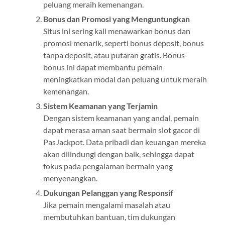
peluang meraih kemenangan.
Bonus dan Promosi yang Menguntungkan
Situs ini sering kali menawarkan bonus dan
promosi menarik, seperti bonus deposit, bonus
tanpa deposit, atau putaran gratis. Bonus-
bonus ini dapat membantu pemain
meningkatkan modal dan peluang untuk meraih
kemenangan.
Sistem Keamanan yang Terjamin
Dengan sistem keamanan yang andal, pemain
dapat merasa aman saat bermain slot gacor di
PasJackpot. Data pribadi dan keuangan mereka
akan dilindungi dengan baik, sehingga dapat
fokus pada pengalaman bermain yang
menyenangkan.
Dukungan Pelanggan yang Responsif
Jika pemain mengalami masalah atau
membutuhkan bantuan, tim dukungan