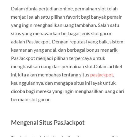
Dalam dunia perjudian online, permainan slot telah
menjadi salah satu pilihan favorit bagi banyak pemain
yang ingin menghasilkan uang tambahan. Salah satu
situs yang menawarkan berbagai jenis slot gacor
adalah PasJackpot. Dengan reputasi yang baik, sistem
keamanan yang andal, dan berbagai bonus menarik,
PasJackpot menjadi pilihan terpercaya untuk
menghasilkan uang dari permainan slot.Dalam artikel
ini, kita akan membahas tentang situs
pasjackpot
,
keunggulannya, dan mengapa situs ini layak untuk
dicoba bagi mereka yang ingin menghasilkan uang dari
bermain slot gacor.
Mengenal Situs PasJackpot