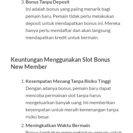
Bonus Tanpa Deposit
Ini adalah bonus yang paling menarik bagi
pemain baru. Pemain tidak perlu melakukan
deposit untuk mendapatkan bonus ini. Mereka
hanya perlu mendaftar dan akan langsung
mendapatkan kredit untuk bermain.
Keuntungan Menggunakan Slot Bonus
New Member
Kesempatan Menang Tanpa Risiko Tinggi
Dengan adanya bonus, pemain baru dapat
mencoba permainan slot tanpa harus
mengeluarkan banyak uang. Ini memberikan
kesempatan untuk meraih kemenangan tanpa
risiko besar.
Meningkatkan Waktu Bermain
Bonus tambahan memungkinkan pemain untuk