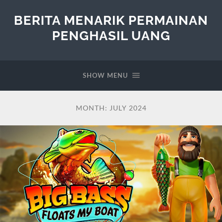
BERITA MENARIK PERMAINAN
PENGHASIL UANG
SHOW MENU
MONTH:
JULY 2024