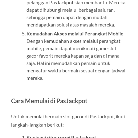
pelanggan PasJackpot siap membantu. Mereka
dapat dihubungi melalui berbagai saluran,
sehingga pemain dapat dengan mudah
mendapatkan solusi atas masalah mereka.
Kemudahan Akses melalui Perangkat Mobile
Dengan kemudahan akses melalui perangkat
mobile, pemain dapat menikmati game slot
gacor favorit mereka kapan saja dan di mana
saja. Hal ini memudahkan pemain untuk
mengatur waktu bermain sesuai dengan jadwal
mereka.
Cara Memulai di PasJackpot
Untuk memulai bermain slot gacor di PasJackpot, ikuti
langkah-langkah berikut:
Kunjungi situs resmi PasJackpot