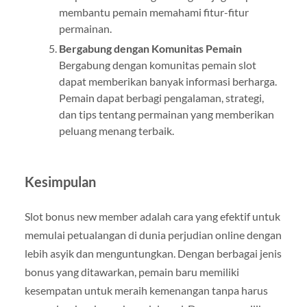
membantu pemain memahami fitur-fitur
permainan.
Bergabung dengan Komunitas Pemain
Bergabung dengan komunitas pemain slot
dapat memberikan banyak informasi berharga.
Pemain dapat berbagi pengalaman, strategi,
dan tips tentang permainan yang memberikan
peluang menang terbaik.
Kesimpulan
Slot bonus new member adalah cara yang efektif untuk
memulai petualangan di dunia perjudian online dengan
lebih asyik dan menguntungkan. Dengan berbagai jenis
bonus yang ditawarkan, pemain baru memiliki
kesempatan untuk meraih kemenangan tanpa harus