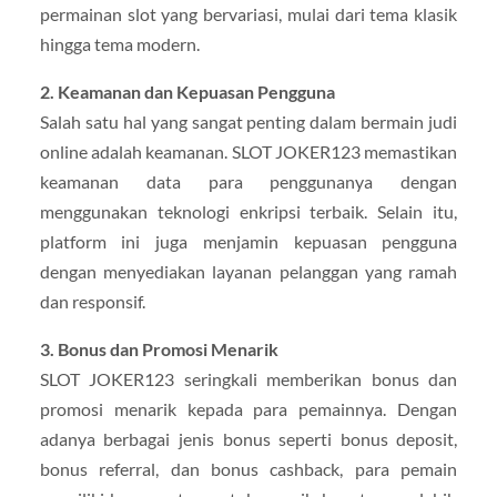
permainan slot yang bervariasi, mulai dari tema klasik
hingga tema modern.
2. Keamanan dan Kepuasan Pengguna
Salah satu hal yang sangat penting dalam bermain judi
online adalah keamanan. SLOT JOKER123 memastikan
keamanan data para penggunanya dengan
menggunakan teknologi enkripsi terbaik. Selain itu,
platform ini juga menjamin kepuasan pengguna
dengan menyediakan layanan pelanggan yang ramah
dan responsif.
3. Bonus dan Promosi Menarik
SLOT JOKER123 seringkali memberikan bonus dan
promosi menarik kepada para pemainnya. Dengan
adanya berbagai jenis bonus seperti bonus deposit,
bonus referral, dan bonus cashback, para pemain