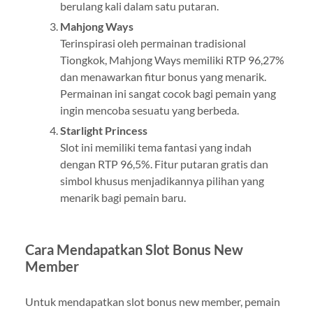
berulang kali dalam satu putaran.
Mahjong Ways
Terinspirasi oleh permainan tradisional
Tiongkok, Mahjong Ways memiliki RTP 96,27%
dan menawarkan fitur bonus yang menarik.
Permainan ini sangat cocok bagi pemain yang
ingin mencoba sesuatu yang berbeda.
Starlight Princess
Slot ini memiliki tema fantasi yang indah
dengan RTP 96,5%. Fitur putaran gratis dan
simbol khusus menjadikannya pilihan yang
menarik bagi pemain baru.
Cara Mendapatkan Slot Bonus New
Member
Untuk mendapatkan slot bonus new member, pemain