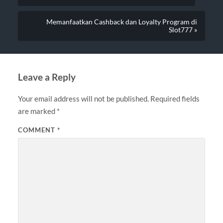
Memanfaatkan Cashback dan Loyalty Program di
Slot777 »
Leave a Reply
Your email address will not be published.
Required fields
are marked
*
COMMENT
*