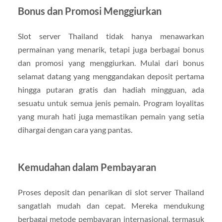
Bonus dan Promosi Menggiurkan
Slot server Thailand tidak hanya menawarkan
permainan yang menarik, tetapi juga berbagai bonus
dan promosi yang menggiurkan. Mulai dari bonus
selamat datang yang menggandakan deposit pertama
hingga putaran gratis dan hadiah mingguan, ada
sesuatu untuk semua jenis pemain. Program loyalitas
yang murah hati juga memastikan pemain yang setia
dihargai dengan cara yang pantas.
Kemudahan dalam Pembayaran
Proses deposit dan penarikan di slot server Thailand
sangatlah mudah dan cepat. Mereka mendukung
berbagai metode pembayaran internasional, termasuk