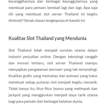
kecanggihannya dan berbagai keunggulannya yang
membuat para pemain kembali lagi dan lagi. Apa saja
sih yang membuat slot server Thailand ini begitu
diminati? Simak ulasan lengkapnya di bawah ini.
Kualitas Slot Thailand yang Mendunia
Slot Thailand telah menjadi sorotan utama dalam
industri perjudian online. Dengan teknologi canggih
dan inovasi terbaru, slot server Thailand mampu
menyajikan pengalaman bermain yang tak tertandingi.
Kualitas grafis yang memukau dan animasi yang halus
membuat setiap putaran slot menjadi begitu menarik.
Tidak hanya itu, fitur-fitur bonus yang melimpah dan
jackpot yang menggiurkan menjadi daya tarik utama
bagi para pemain dari berbagai belahan dunia.