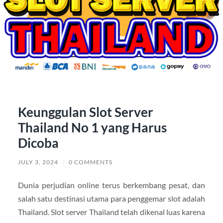
Keunggulan Slot Server
Thailand No 1 yang Harus
Dicoba
JULY 3, 2024
/
0 COMMENTS
Dunia perjudian online terus berkembang pesat, dan
salah satu destinasi utama para penggemar slot adalah
Thailand. Slot server Thailand telah dikenal luas karena