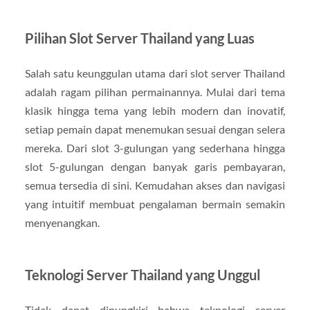
Pilihan Slot Server Thailand yang Luas
Salah satu keunggulan utama dari slot server Thailand
adalah ragam pilihan permainannya. Mulai dari tema
klasik hingga tema yang lebih modern dan inovatif,
setiap pemain dapat menemukan sesuai dengan selera
mereka. Dari slot 3-gulungan yang sederhana hingga
slot 5-gulungan dengan banyak garis pembayaran,
semua tersedia di sini. Kemudahan akses dan navigasi
yang intuitif membuat pengalaman bermain semakin
menyenangkan.
Teknologi Server Thailand yang Unggul
Tidak dapat dipungkiri bahwa teknologi server