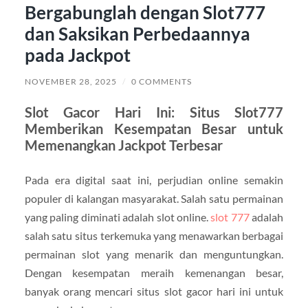
Bergabunglah dengan Slot777
dan Saksikan Perbedaannya
pada Jackpot
NOVEMBER 28, 2025
/
0 COMMENTS
Slot Gacor Hari Ini: Situs Slot777
Memberikan Kesempatan Besar untuk
Memenangkan Jackpot Terbesar
Pada era digital saat ini, perjudian online semakin
populer di kalangan masyarakat. Salah satu permainan
yang paling diminati adalah slot online.
slot 777
adalah
salah satu situs terkemuka yang menawarkan berbagai
permainan slot yang menarik dan menguntungkan.
Dengan kesempatan meraih kemenangan besar,
banyak orang mencari situs slot gacor hari ini untuk