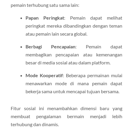
pemain terhubung satu sama lain:
Papan Peringkat
: Pemain dapat melihat
peringkat mereka dibandingkan dengan teman
atau pemain lain secara global.
Berbagi Pencapaian
: Pemain dapat
membagikan pencapaian atau kemenangan
besar di media sosial atau dalam platform.
Mode Kooperatif
: Beberapa permainan mulai
menawarkan mode di mana pemain dapat
bekerja sama untuk mencapai tujuan bersama.
Fitur sosial ini menambahkan dimensi baru yang
membuat pengalaman bermain menjadi lebih
terhubung dan dinamis.