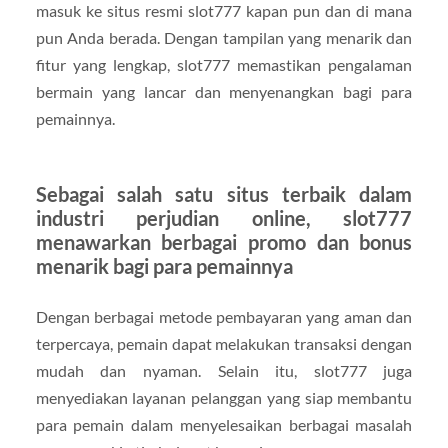
masuk ke situs resmi slot777 kapan pun dan di mana
pun Anda berada. Dengan tampilan yang menarik dan
fitur yang lengkap, slot777 memastikan pengalaman
bermain yang lancar dan menyenangkan bagi para
pemainnya.
Sebagai salah satu situs terbaik dalam
industri perjudian online, slot777
menawarkan berbagai promo dan bonus
menarik bagi para pemainnya
Dengan berbagai metode pembayaran yang aman dan
terpercaya, pemain dapat melakukan transaksi dengan
mudah dan nyaman. Selain itu, slot777 juga
menyediakan layanan pelanggan yang siap membantu
para pemain dalam menyelesaikan berbagai masalah