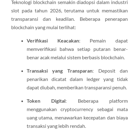
Teknologi blockchain semakin diadopsi dalam industri
slot pada tahun 2026, terutama untuk memastikan
transparansi dan keadilan. Beberapa penerapan
blockchain yang mulai terlihat:
Verifikasi Keacakan
: Pemain dapat
memverifikasi bahwa setiap putaran benar-
benar acak melalui sistem berbasis blockchain.
Transaksi yang Transparan
: Deposit dan
penarikan dicatat dalam ledger yang tidak
dapat diubah, memberikan transparansi penuh.
Token Digital
: Beberapa platform
menggunakan cryptocurrency sebagai mata
uang utama, menawarkan kecepatan dan biaya
transaksi yang lebih rendah.