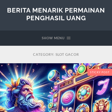
BERITA MENARIK PERMAINAN
PENGHASIL UANG
SHOW MENU
CATEGORY:
SLOT GACOR
STICKY POST