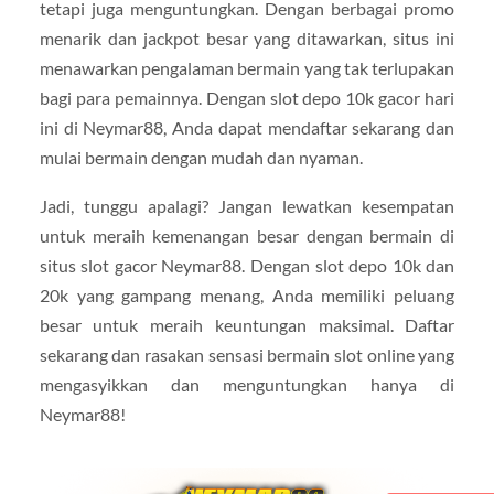
tetapi juga menguntungkan. Dengan berbagai promo
menarik dan jackpot besar yang ditawarkan, situs ini
menawarkan pengalaman bermain yang tak terlupakan
bagi para pemainnya. Dengan slot depo 10k gacor hari
ini di Neymar88, Anda dapat mendaftar sekarang dan
mulai bermain dengan mudah dan nyaman.
Jadi, tunggu apalagi? Jangan lewatkan kesempatan
untuk meraih kemenangan besar dengan bermain di
situs slot gacor Neymar88. Dengan slot depo 10k dan
20k yang gampang menang, Anda memiliki peluang
besar untuk meraih keuntungan maksimal. Daftar
sekarang dan rasakan sensasi bermain slot online yang
mengasyikkan dan menguntungkan hanya di
Neymar88!