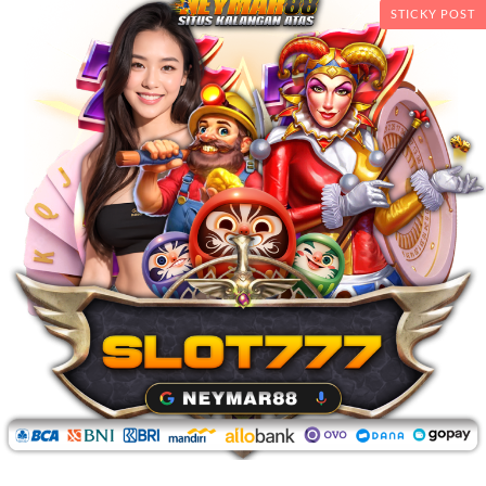
STICKY POST