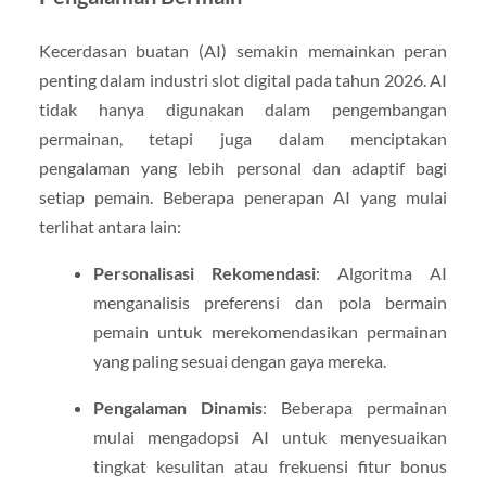
Kecerdasan buatan (AI) semakin memainkan peran
penting dalam industri slot digital pada tahun 2026. AI
tidak hanya digunakan dalam pengembangan
permainan, tetapi juga dalam menciptakan
pengalaman yang lebih personal dan adaptif bagi
setiap pemain. Beberapa penerapan AI yang mulai
terlihat antara lain:
Personalisasi Rekomendasi
: Algoritma AI
menganalisis preferensi dan pola bermain
pemain untuk merekomendasikan permainan
yang paling sesuai dengan gaya mereka.
Pengalaman Dinamis
: Beberapa permainan
mulai mengadopsi AI untuk menyesuaikan
tingkat kesulitan atau frekuensi fitur bonus