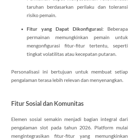
taruhan berdasarkan perilaku dan toleransi
risiko pemain.
Fitur yang Dapat Dikonfigurasi
: Beberapa
permainan memungkinkan pemain untuk
mengonfigurasi fitur-fitur tertentu, seperti
tingkat volatilitas atau kecepatan putaran.
Personalisasi ini bertujuan untuk membuat setiap
pengalaman terasa lebih relevan dan menyenangkan.
Fitur Sosial dan Komunitas
Elemen sosial semakin menjadi bagian integral dari
pengalaman slot pada tahun 2026. Platform mulai
mengintegrasikan fitur-fitur yang memungkinkan