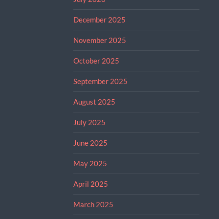
December 2025
November 2025
October 2025
September 2025
August 2025
July 2025
June 2025
May 2025
April 2025
March 2025