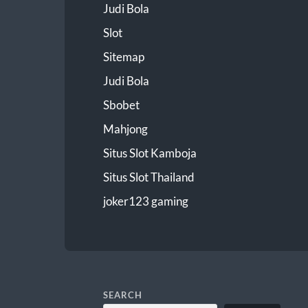
Judi Bola
Slot
Sitemap
Judi Bola
Sbobet
Mahjong
Situs Slot Kamboja
Situs Slot Thailand
joker123 gaming
SEARCH