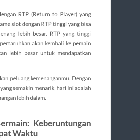
dengan RTP (Return to Player) yang
ame slot dengan RTP tinggi yang bisa
enang lebih besar. RTP yang tinggi
pertaruhkan akan kembali ke pemain
tan lebih besar untuk mendapatkan
atkan peluang kemenanganmu. Dengan
yang semakin menarik, hari ini adalah
nangan lebih dalam.
ermain: Keberuntungan
pat Waktu