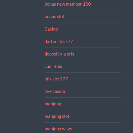
bonus new member 100
bonus slot
Casino
daftar slot777
deposit via qris
Judi Bola
link slot777
live casino
mahjong
mahjong slot
mahjong ways