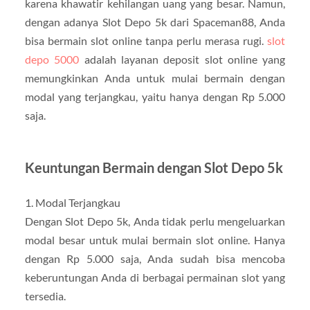
karena khawatir kehilangan uang yang besar. Namun,
dengan adanya Slot Depo 5k dari Spaceman88, Anda
bisa bermain slot online tanpa perlu merasa rugi.
slot
depo 5000
adalah layanan deposit slot online yang
memungkinkan Anda untuk mulai bermain dengan
modal yang terjangkau, yaitu hanya dengan Rp 5.000
saja.
Keuntungan Bermain dengan Slot Depo 5k
1. Modal Terjangkau
Dengan Slot Depo 5k, Anda tidak perlu mengeluarkan
modal besar untuk mulai bermain slot online. Hanya
dengan Rp 5.000 saja, Anda sudah bisa mencoba
keberuntungan Anda di berbagai permainan slot yang
tersedia.