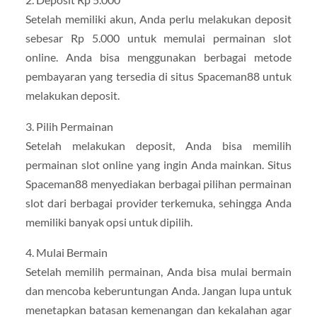
Setelah memiliki akun, Anda perlu melakukan deposit
sebesar Rp 5.000 untuk memulai permainan slot
online. Anda bisa menggunakan berbagai metode
pembayaran yang tersedia di situs Spaceman88 untuk
melakukan deposit.
3. Pilih Permainan
Setelah melakukan deposit, Anda bisa memilih
permainan slot online yang ingin Anda mainkan. Situs
Spaceman88 menyediakan berbagai pilihan permainan
slot dari berbagai provider terkemuka, sehingga Anda
memiliki banyak opsi untuk dipilih.
4. Mulai Bermain
Setelah memilih permainan, Anda bisa mulai bermain
dan mencoba keberuntungan Anda. Jangan lupa untuk
menetapkan batasan kemenangan dan kekalahan agar