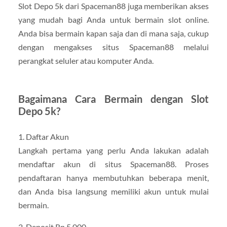
Slot Depo 5k dari Spaceman88 juga memberikan akses
yang mudah bagi Anda untuk bermain slot online.
Anda bisa bermain kapan saja dan di mana saja, cukup
dengan mengakses situs Spaceman88 melalui
perangkat seluler atau komputer Anda.
Bagaimana Cara Bermain dengan Slot
Depo 5k?
1. Daftar Akun
Langkah pertama yang perlu Anda lakukan adalah
mendaftar akun di situs Spaceman88. Proses
pendaftaran hanya membutuhkan beberapa menit,
dan Anda bisa langsung memiliki akun untuk mulai
bermain.
2. Deposit Rp 5.000