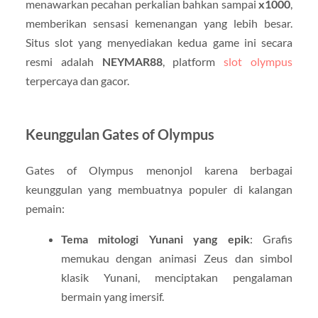
menawarkan pecahan perkalian bahkan sampai
x1000
,
memberikan sensasi kemenangan yang lebih besar.
Situs slot yang menyediakan kedua game ini secara
resmi adalah
NEYMAR88
, platform
slot olympus
terpercaya dan gacor.
Keunggulan Gates of Olympus
Gates of Olympus menonjol karena berbagai
keunggulan yang membuatnya populer di kalangan
pemain:
Tema mitologi Yunani yang epik
: Grafis
memukau dengan animasi Zeus dan simbol
klasik Yunani, menciptakan pengalaman
bermain yang imersif.