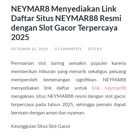
NEYMAR8 Menyediakan Link
Daftar Situs NEYMAR88 Resmi
dengan Slot Gacor Terpercaya
2025
OCTOBER 22, 2025
/
0 COMMENTS
/
STICKY
Permainan slot daring semakin populer karena
memberikan hiburan yang menarik sekaligus peluang
memperoleh kemenangan signifikan. NEYMAR8
menyediakan link daftar untuk
link neymar88
mengakses situs NEYMAR88 resmi dengan slot gacor
terpercaya pada tahun 2025, sehingga pemain dapat
bermain dengan aman dan nyaman.
Keunggulan Situs Slot Gacor