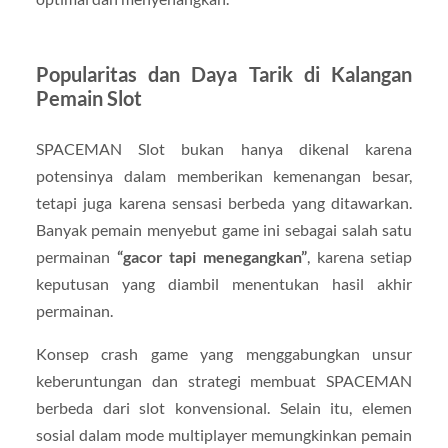
Popularitas dan Daya Tarik di Kalangan
Pemain Slot
SPACEMAN Slot bukan hanya dikenal karena
potensinya dalam memberikan kemenangan besar,
tetapi juga karena sensasi berbeda yang ditawarkan.
Banyak pemain menyebut game ini sebagai salah satu
permainan
“gacor tapi menegangkan”
, karena setiap
keputusan yang diambil menentukan hasil akhir
permainan.
Konsep crash game yang menggabungkan unsur
keberuntungan dan strategi membuat SPACEMAN
berbeda dari slot konvensional. Selain itu, elemen
sosial dalam mode multiplayer memungkinkan pemain