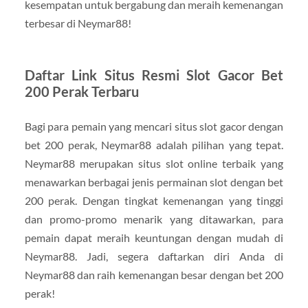
kesempatan untuk bergabung dan meraih kemenangan
terbesar di Neymar88!
Daftar Link Situs Resmi Slot Gacor Bet
200 Perak Terbaru
Bagi para pemain yang mencari situs slot gacor dengan
bet 200 perak, Neymar88 adalah pilihan yang tepat.
Neymar88 merupakan situs slot online terbaik yang
menawarkan berbagai jenis permainan slot dengan bet
200 perak. Dengan tingkat kemenangan yang tinggi
dan promo-promo menarik yang ditawarkan, para
pemain dapat meraih keuntungan dengan mudah di
Neymar88. Jadi, segera daftarkan diri Anda di
Neymar88 dan raih kemenangan besar dengan bet 200
perak!