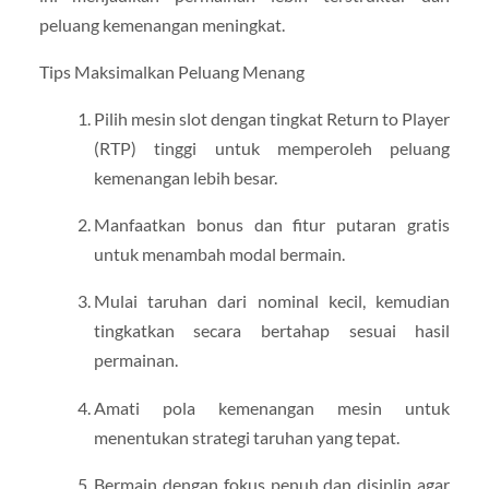
peluang kemenangan meningkat.
Tips Maksimalkan Peluang Menang
Pilih mesin slot dengan tingkat Return to Player
(RTP) tinggi untuk memperoleh peluang
kemenangan lebih besar.
Manfaatkan bonus dan fitur putaran gratis
untuk menambah modal bermain.
Mulai taruhan dari nominal kecil, kemudian
tingkatkan secara bertahap sesuai hasil
permainan.
Amati pola kemenangan mesin untuk
menentukan strategi taruhan yang tepat.
Bermain dengan fokus penuh dan disiplin agar