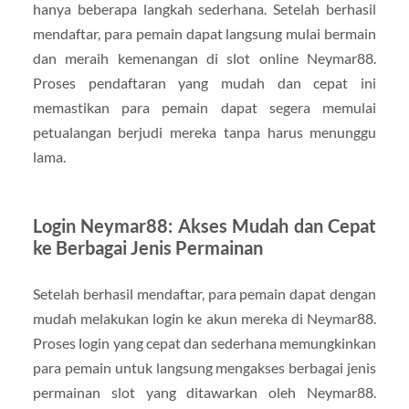
hanya beberapa langkah sederhana. Setelah berhasil
mendaftar, para pemain dapat langsung mulai bermain
dan meraih kemenangan di slot online Neymar88.
Proses pendaftaran yang mudah dan cepat ini
memastikan para pemain dapat segera memulai
petualangan berjudi mereka tanpa harus menunggu
lama.
Login Neymar88: Akses Mudah dan Cepat
ke Berbagai Jenis Permainan
Setelah berhasil mendaftar, para pemain dapat dengan
mudah melakukan login ke akun mereka di Neymar88.
Proses login yang cepat dan sederhana memungkinkan
para pemain untuk langsung mengakses berbagai jenis
permainan slot yang ditawarkan oleh Neymar88.