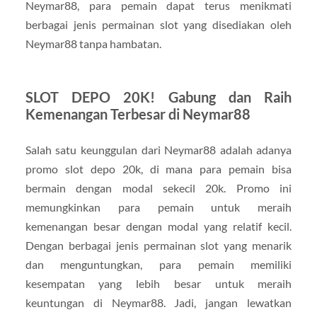
Neymar88, para pemain dapat terus menikmati
berbagai jenis permainan slot yang disediakan oleh
Neymar88 tanpa hambatan.
SLOT DEPO 20K! Gabung dan Raih
Kemenangan Terbesar di Neymar88
Salah satu keunggulan dari Neymar88 adalah adanya
promo slot depo 20k, di mana para pemain bisa
bermain dengan modal sekecil 20k. Promo ini
memungkinkan para pemain untuk meraih
kemenangan besar dengan modal yang relatif kecil.
Dengan berbagai jenis permainan slot yang menarik
dan menguntungkan, para pemain memiliki
kesempatan yang lebih besar untuk meraih
keuntungan di Neymar88. Jadi, jangan lewatkan