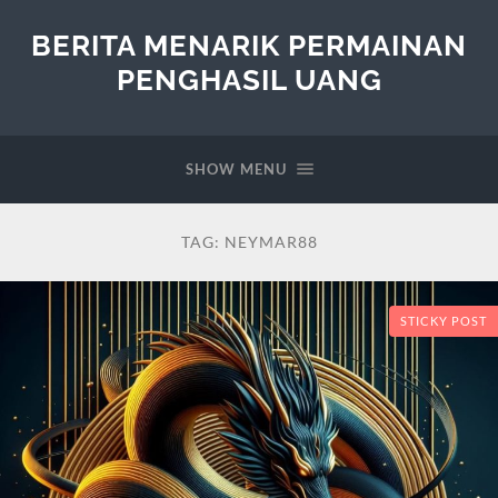
BERITA MENARIK PERMAINAN
PENGHASIL UANG
SHOW MENU
TAG:
NEYMAR88
STICKY POST