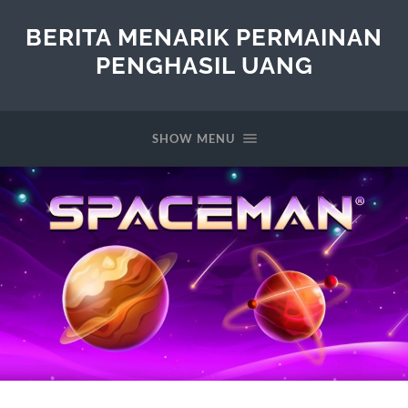
BERITA MENARIK PERMAINAN
PENGHASIL UANG
SHOW MENU