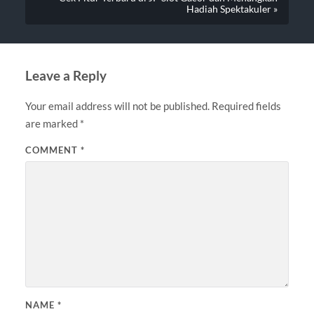
Hadiah Spektakuler »
Leave a Reply
Your email address will not be published.
Required fields
are marked
*
COMMENT
*
NAME
*