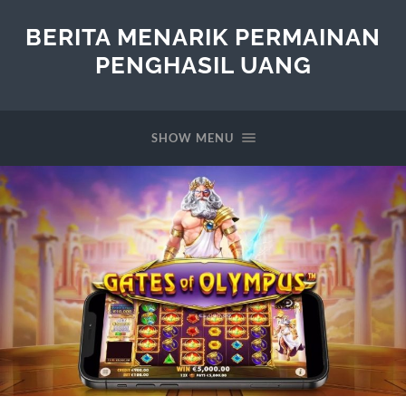
BERITA MENARIK PERMAINAN
PENGHASIL UANG
SHOW MENU