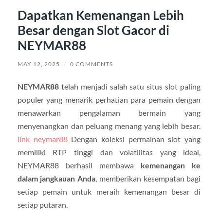
Dapatkan Kemenangan Lebih
Besar dengan Slot Gacor di
NEYMAR88
MAY 12, 2025
/
0 COMMENTS
NEYMAR88
telah menjadi salah satu situs slot paling
populer yang menarik perhatian para pemain dengan
menawarkan pengalaman bermain yang
menyenangkan dan peluang menang yang lebih besar.
link neymar88
Dengan koleksi permainan slot yang
memiliki RTP tinggi dan volatilitas yang ideal,
NEYMAR88 berhasil membawa
kemenangan ke
dalam jangkauan Anda
, memberikan kesempatan bagi
setiap pemain untuk meraih kemenangan besar di
setiap putaran.