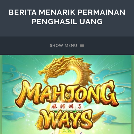
BERITA MENARIK PERMAINAN
PENGHASIL UANG
SHOW MENU