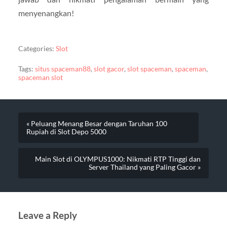
menyenangkan!
Categories:
Slot
Tags:
situs spaceman88
,
slot gacor
,
slot spaceman
,
spaceman
,
spaceman slot
« Peluang Menang Besar dengan Taruhan 100
Rupiah di Slot Depo 5000
Main Slot di OLYMPUS1000: Nikmati RTP Tinggi dan
Server Thailand yang Paling Gacor »
Leave a Reply