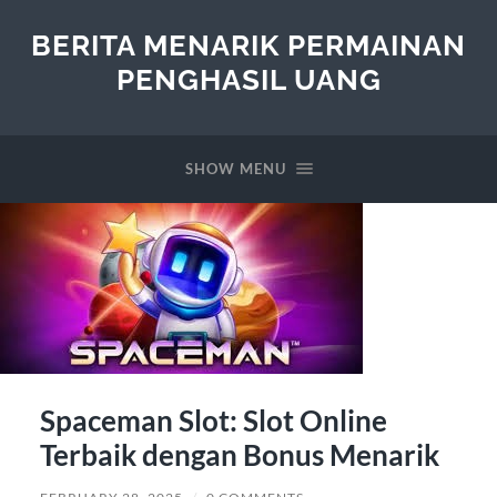
BERITA MENARIK PERMAINAN
PENGHASIL UANG
SHOW MENU
Spaceman Slot: Slot Online
Terbaik dengan Bonus Menarik