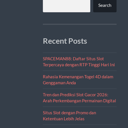
Search
Recent Posts
SPACEMAN88: Daftar Situs Slot
Terpercaya dengan RTP Tinggi Hari Ini
Rahasia Kemenangan Togel 4D dalam
Genggaman Anda
Tren dan Prediksi Slot Gacor 2026:
Arah Perkembangan Permainan Digital
Situs Slot dengan Promo dan
Ketentuan Lebih Jelas