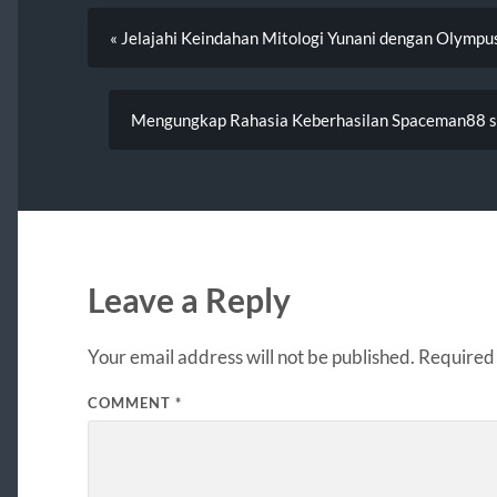
« Jelajahi Keindahan Mitologi Yunani dengan Olympu
Mengungkap Rahasia Keberhasilan Spaceman88 seba
Leave a Reply
Your email address will not be published.
Required 
COMMENT
*