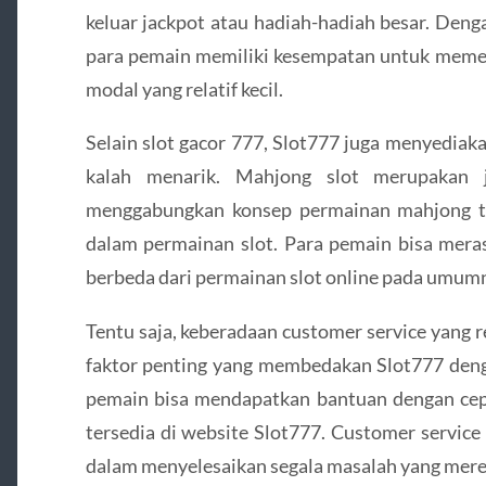
keluar jackpot atau hadiah-hadiah besar. Deng
para pemain memiliki kesempatan untuk meme
modal yang relatif kecil.
Selain slot gacor 777, Slot777 juga menyediak
kalah menarik. Mahjong slot merupakan j
menggabungkan konsep permainan mahjong tra
dalam permainan slot. Para pemain bisa mera
berbeda dari permainan slot online pada umum
Tentu saja, keberadaan customer service yang 
faktor penting yang membedakan Slot777 denga
pemain bisa mendapatkan bantuan dengan cepa
tersedia di website Slot777. Customer servic
dalam menyelesaikan segala masalah yang mere