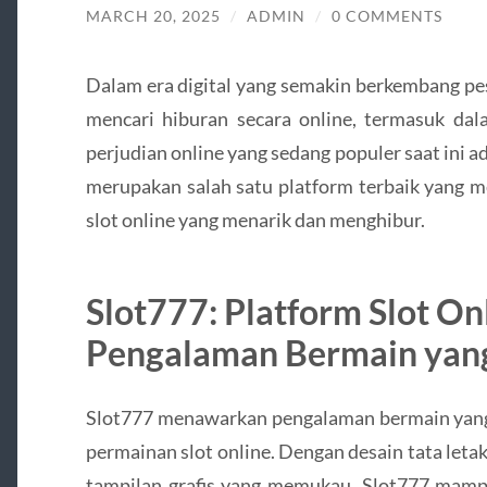
MARCH 20, 2025
/
ADMIN
/
0 COMMENTS
Dalam era digital yang semakin berkembang pes
mencari hiburan secara online, termasuk dala
perjudian online yang sedang populer saat ini a
merupakan salah satu platform terbaik yang m
slot online yang menarik dan menghibur.
Slot777: Platform Slot On
Pengalaman Bermain yang
Slot777 menawarkan pengalaman bermain yang 
permainan slot online. Dengan desain tata letak
tampilan grafis yang memukau, Slot777 mam