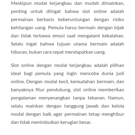
Meskipun modal terjangkau dan mudah dimainkan,
penting untuk diingat bahwa slot online adalah
permainan berbasis keberuntungan dengan risiko
kehilangan uang. Pemula harus bermain dengan bijak
dan tidak terbawa emosi saat mengalami kekalahan.
Selalu ingat bahwa tujuan utama bermain adalah
hiburan, bukan cara cepat mendapatkan uang.
Slot online dengan modal terjangkau adalah pilihan
ideal bagi pemula yang ingin mencoba dunia judi
online. Dengan modal kecil, kemudahan bermain, dan
banyaknya fitur pendukung, slot online memberikan
pengalaman menyenangkan tanpa tekanan. Namun,
selalu mainkan dengan tanggung jawab dan kelola
modal dengan baik agar permainan tetap menghibur
dan tidak menimbulkan kerugian besar.