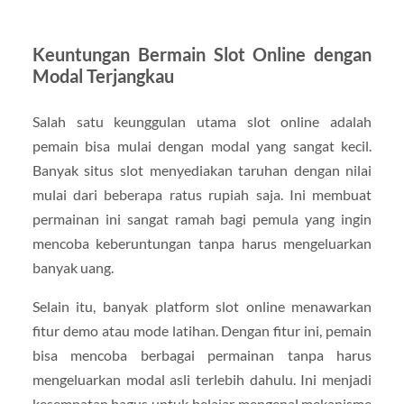
Keuntungan Bermain Slot Online dengan
Modal Terjangkau
Salah satu keunggulan utama slot online adalah
pemain bisa mulai dengan modal yang sangat kecil.
Banyak situs slot menyediakan taruhan dengan nilai
mulai dari beberapa ratus rupiah saja. Ini membuat
permainan ini sangat ramah bagi pemula yang ingin
mencoba keberuntungan tanpa harus mengeluarkan
banyak uang.
Selain itu, banyak platform slot online menawarkan
fitur demo atau mode latihan. Dengan fitur ini, pemain
bisa mencoba berbagai permainan tanpa harus
mengeluarkan modal asli terlebih dahulu. Ini menjadi
kesempatan bagus untuk belajar mengenal mekanisme