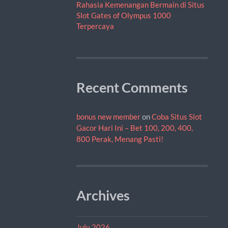
Rahasia Kemenangan Bermain di Situs
Slot Gates of Olympus 1000
Terpercaya
Recent Comments
bonus new member
on
Coba Situs Slot
Gacor Hari Ini – Bet 100, 200, 400,
800 Perak, Menang Pasti!
Archives
July 2026