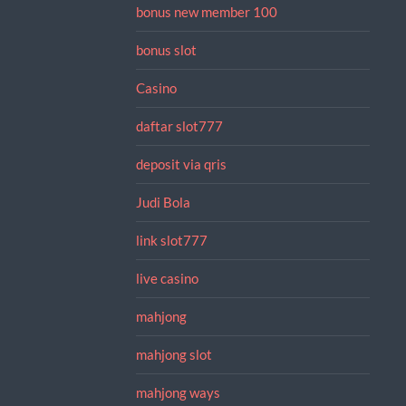
bonus new member 100
bonus slot
Casino
daftar slot777
deposit via qris
Judi Bola
link slot777
live casino
mahjong
mahjong slot
mahjong ways