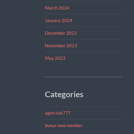
March 2024
January 2024
December 2023
November 2023
May 2023
Categories
agen slot777
bonus new member