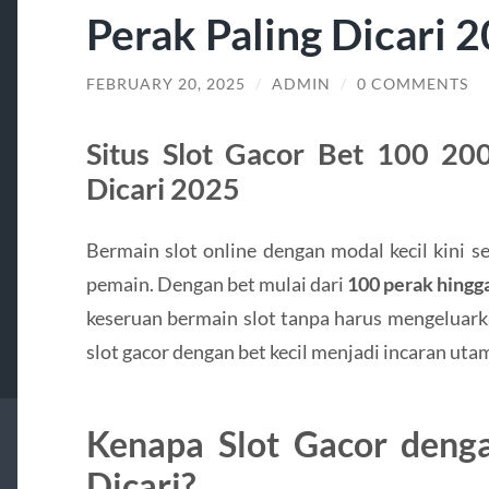
Perak Paling Dicari 
FEBRUARY 20, 2025
/
ADMIN
/
0 COMMENTS
Situs Slot Gacor Bet 100 20
Dicari 2025
Bermain slot online dengan modal kecil kini 
pemain. Dengan bet mulai dari
100 perak hingg
keseruan bermain slot tanpa harus mengeluarka
slot gacor dengan bet kecil menjadi incaran uta
Kenapa Slot Gacor deng
Dicari?