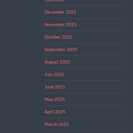
December 2025
November 2025
October 2025
September 2025
August 2025
July 2025
June 2025
May 2025
April 2025
March 2025