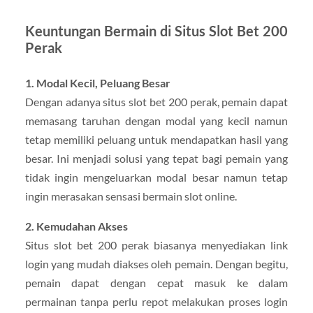
Keuntungan Bermain di Situs Slot Bet 200
Perak
1. Modal Kecil, Peluang Besar
Dengan adanya situs slot bet 200 perak, pemain dapat
memasang taruhan dengan modal yang kecil namun
tetap memiliki peluang untuk mendapatkan hasil yang
besar. Ini menjadi solusi yang tepat bagi pemain yang
tidak ingin mengeluarkan modal besar namun tetap
ingin merasakan sensasi bermain slot online.
2. Kemudahan Akses
Situs slot bet 200 perak biasanya menyediakan link
login yang mudah diakses oleh pemain. Dengan begitu,
pemain dapat dengan cepat masuk ke dalam
permainan tanpa perlu repot melakukan proses login