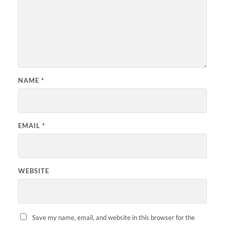
NAME
*
EMAIL
*
WEBSITE
Save my name, email, and website in this browser for the