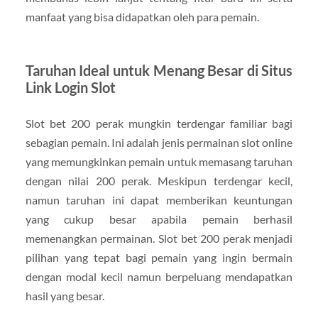
manfaat yang bisa didapatkan oleh para pemain.
Taruhan Ideal untuk Menang Besar di Situs
Link Login Slot
Slot bet 200 perak mungkin terdengar familiar bagi
sebagian pemain. Ini adalah jenis permainan slot online
yang memungkinkan pemain untuk memasang taruhan
dengan nilai 200 perak. Meskipun terdengar kecil,
namun taruhan ini dapat memberikan keuntungan
yang cukup besar apabila pemain berhasil
memenangkan permainan. Slot bet 200 perak menjadi
pilihan yang tepat bagi pemain yang ingin bermain
dengan modal kecil namun berpeluang mendapatkan
hasil yang besar.