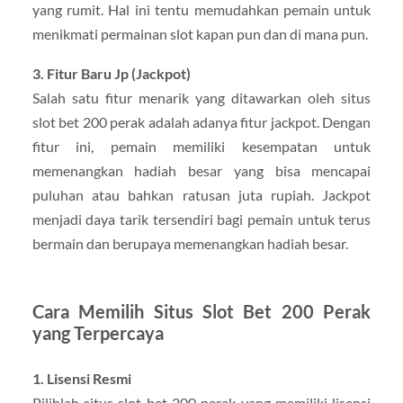
yang rumit. Hal ini tentu memudahkan pemain untuk
menikmati permainan slot kapan pun dan di mana pun.
3. Fitur Baru Jp (Jackpot)
Salah satu fitur menarik yang ditawarkan oleh situs
slot bet 200 perak adalah adanya fitur jackpot. Dengan
fitur ini, pemain memiliki kesempatan untuk
memenangkan hadiah besar yang bisa mencapai
puluhan atau bahkan ratusan juta rupiah. Jackpot
menjadi daya tarik tersendiri bagi pemain untuk terus
bermain dan berupaya memenangkan hadiah besar.
Cara Memilih Situs Slot Bet 200 Perak
yang Terpercaya
1. Lisensi Resmi
Pilihlah situs slot bet 200 perak yang memiliki lisensi