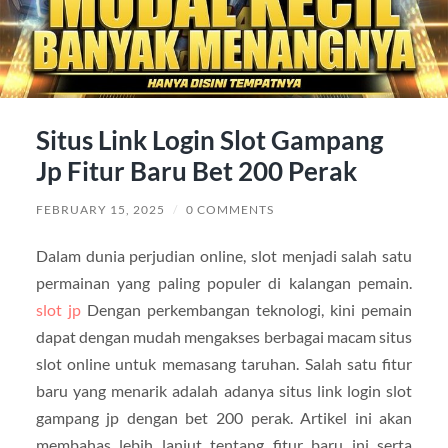
Situs Link Login Slot Gampang
Jp Fitur Baru Bet 200 Perak
FEBRUARY 15, 2025
/
0 COMMENTS
Dalam dunia perjudian online, slot menjadi salah satu
permainan yang paling populer di kalangan pemain.
slot jp
Dengan perkembangan teknologi, kini pemain
dapat dengan mudah mengakses berbagai macam situs
slot online untuk memasang taruhan. Salah satu fitur
baru yang menarik adalah adanya situs link login slot
gampang jp dengan bet 200 perak. Artikel ini akan
membahas lebih lanjut tentang fitur baru ini serta