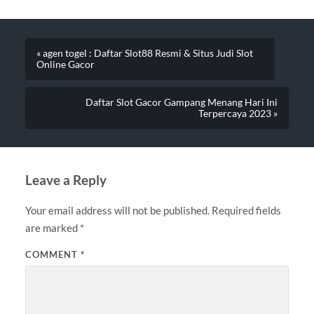
« agen togel : Daftar Slot88 Resmi & Situs Judi Slot
Online Gacor
Daftar Slot Gacor Gampang Menang Hari Ini
Terpercaya 2023 »
Leave a Reply
Your email address will not be published.
Required fields
are marked
*
COMMENT
*