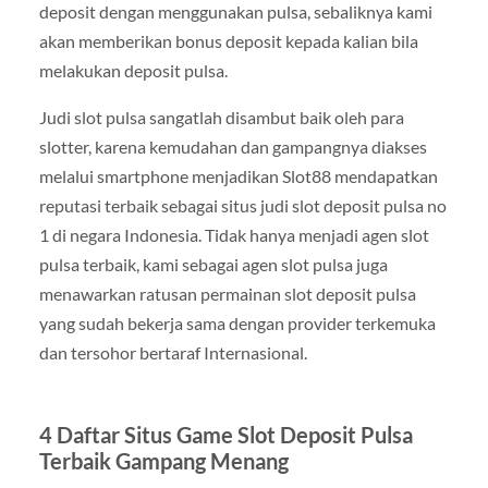
deposit dengan menggunakan pulsa, sebaliknya kami
akan memberikan bonus deposit kepada kalian bila
melakukan deposit pulsa.
Judi slot pulsa sangatlah disambut baik oleh para
slotter, karena kemudahan dan gampangnya diakses
melalui smartphone menjadikan Slot88 mendapatkan
reputasi terbaik sebagai situs judi slot deposit pulsa no
1 di negara Indonesia. Tidak hanya menjadi agen slot
pulsa terbaik, kami sebagai agen slot pulsa juga
menawarkan ratusan permainan slot deposit pulsa
yang sudah bekerja sama dengan provider terkemuka
dan tersohor bertaraf Internasional.
4 Daftar Situs Game Slot Deposit Pulsa
Terbaik Gampang Menang