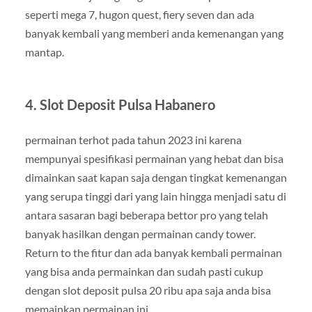
seperti mega 7, hugon quest, fiery seven dan ada
banyak kembali yang memberi anda kemenangan yang
mantap.
4. Slot Deposit Pulsa Habanero
permainan terhot pada tahun 2023 ini karena
mempunyai spesifikasi permainan yang hebat dan bisa
dimainkan saat kapan saja dengan tingkat kemenangan
yang serupa tinggi dari yang lain hingga menjadi satu di
antara sasaran bagi beberapa bettor pro yang telah
banyak hasilkan dengan permainan candy tower.
Return to the fitur dan ada banyak kembali permainan
yang bisa anda permainkan dan sudah pasti cukup
dengan slot deposit pulsa 20 ribu apa saja anda bisa
memainkan permainan ini.