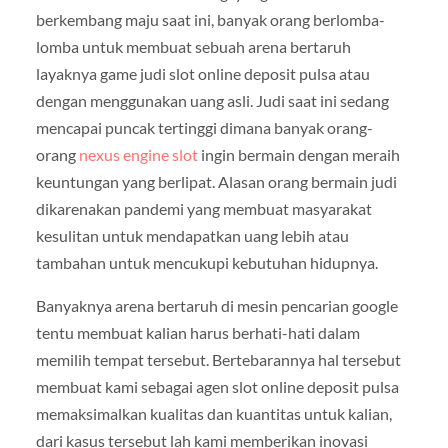
berkembang maju saat ini, banyak orang berlomba-
lomba untuk membuat sebuah arena bertaruh
layaknya game judi slot online deposit pulsa atau
dengan menggunakan uang asli. Judi saat ini sedang
mencapai puncak tertinggi dimana banyak orang-
orang
nexus engine slot
ingin bermain dengan meraih
keuntungan yang berlipat. Alasan orang bermain judi
dikarenakan pandemi yang membuat masyarakat
kesulitan untuk mendapatkan uang lebih atau
tambahan untuk mencukupi kebutuhan hidupnya.
Banyaknya arena bertaruh di mesin pencarian google
tentu membuat kalian harus berhati-hati dalam
memilih tempat tersebut. Bertebarannya hal tersebut
membuat kami sebagai agen slot online deposit pulsa
memaksimalkan kualitas dan kuantitas untuk kalian,
dari kasus tersebut lah kami memberikan inovasi