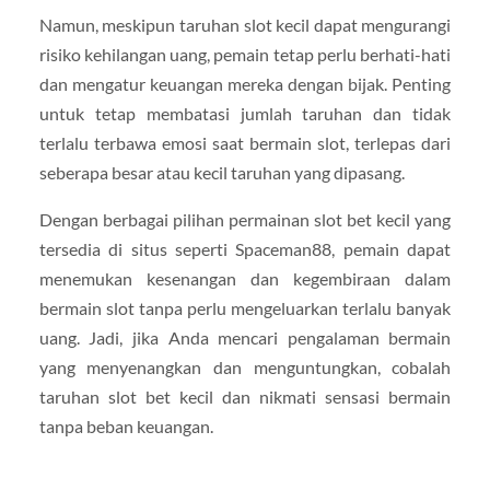
Namun, meskipun taruhan slot kecil dapat mengurangi
risiko kehilangan uang, pemain tetap perlu berhati-hati
dan mengatur keuangan mereka dengan bijak. Penting
untuk tetap membatasi jumlah taruhan dan tidak
terlalu terbawa emosi saat bermain slot, terlepas dari
seberapa besar atau kecil taruhan yang dipasang.
Dengan berbagai pilihan permainan slot bet kecil yang
tersedia di situs seperti Spaceman88, pemain dapat
menemukan kesenangan dan kegembiraan dalam
bermain slot tanpa perlu mengeluarkan terlalu banyak
uang. Jadi, jika Anda mencari pengalaman bermain
yang menyenangkan dan menguntungkan, cobalah
taruhan slot bet kecil dan nikmati sensasi bermain
tanpa beban keuangan.