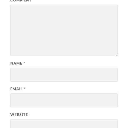
NAME
*
EMAIL
*
WEBSITE