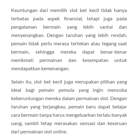
Keuntungan dari memilih slot bet kecil tidak hanya
terbatas pada aspek finansial, tetapi juga pada
pengalaman bermain yang lebih santai dan
menyenangkan. Dengan taruhan yang lebih rendah,
pemain tidak perlu merasa tertekan atau tegang saat
bermain, sehingga mereka dapat benar-benar
menikmati permainan dan kesempatan untuk
mendapatkan kemenangan.
Selain itu, slot bet kecil juga merupakan pilihan yang
ideal bagi pemain pemula yang ingin mencoba
keberuntungan mereka dalam permainan slot. Dengan
taruhan yang terjangkau, pemain baru dapat belajar
cara bermain tanpa harus mengeluarkan terlalu banyak
uang, sambil tetap merasakan sensasi dan keseruan
dari permainan slot online.