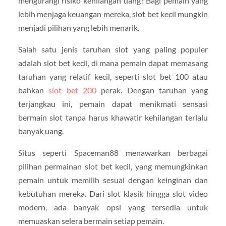
mengurangi risiko kehilangan uang? Bagi pemain yang
lebih menjaga keuangan mereka, slot bet kecil mungkin
menjadi pilihan yang lebih menarik.
Salah satu jenis taruhan slot yang paling populer
adalah slot bet kecil, di mana pemain dapat memasang
taruhan yang relatif kecil, seperti slot bet 100 atau
bahkan
slot bet 200
perak. Dengan taruhan yang
terjangkau ini, pemain dapat menikmati sensasi
bermain slot tanpa harus khawatir kehilangan terlalu
banyak uang.
Situs seperti Spaceman88 menawarkan berbagai
pilihan permainan slot bet kecil, yang memungkinkan
pemain untuk memilih sesuai dengan keinginan dan
kebutuhan mereka. Dari slot klasik hingga slot video
modern, ada banyak opsi yang tersedia untuk
memuaskan selera bermain setiap pemain.