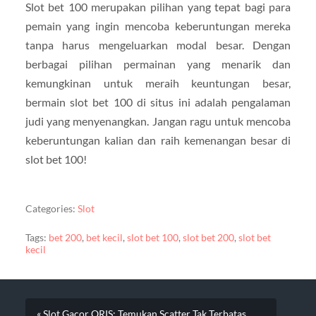
Slot bet 100 merupakan pilihan yang tepat bagi para
pemain yang ingin mencoba keberuntungan mereka
tanpa harus mengeluarkan modal besar. Dengan
berbagai pilihan permainan yang menarik dan
kemungkinan untuk meraih keuntungan besar,
bermain slot bet 100 di situs ini adalah pengalaman
judi yang menyenangkan. Jangan ragu untuk mencoba
keberuntungan kalian dan raih kemenangan besar di
slot bet 100!
Categories:
Slot
Tags:
bet 200
,
bet kecil
,
slot bet 100
,
slot bet 200
,
slot bet
kecil
« Slot Gacor QRIS: Temukan Scatter Tak Terbatas