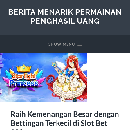
BERITA MENARIK PERMAINAN
PENGHASIL UANG
SHOW MENU
Raih Kemenangan Besar dengan
Bettingan Terkecil di Slot Bet