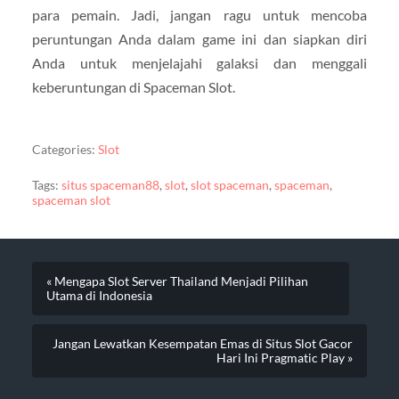
para pemain. Jadi, jangan ragu untuk mencoba
peruntungan Anda dalam game ini dan siapkan diri
Anda untuk menjelajahi galaksi dan menggali
keberuntungan di Spaceman Slot.
Categories:
Slot
Tags:
situs spaceman88
,
slot
,
slot spaceman
,
spaceman
,
spaceman slot
« Mengapa Slot Server Thailand Menjadi Pilihan
Utama di Indonesia
Jangan Lewatkan Kesempatan Emas di Situs Slot Gacor
Hari Ini Pragmatic Play »