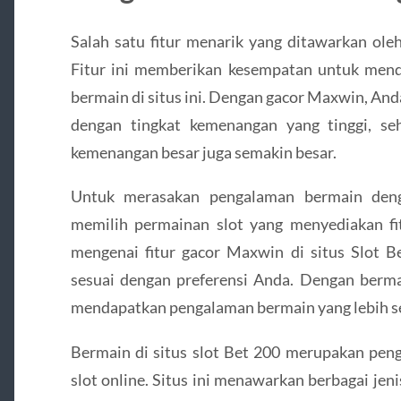
Salah satu fitur menarik yang ditawarkan ole
Fitur ini memberikan kesempatan untuk men
bermain di situs ini. Dengan gacor Maxwin, And
dengan tingkat kemenangan yang tinggi, s
kemenangan besar juga semakin besar.
Untuk merasakan pengalaman bermain deng
memilih permainan slot yang menyediakan fit
mengenai fitur gacor Maxwin di situs Slot 
sesuai dengan preferensi Anda. Dengan berm
mendapatkan pengalaman bermain yang lebih s
Bermain di situs slot Bet 200 merupakan pen
slot online. Situs ini menawarkan berbagai jen