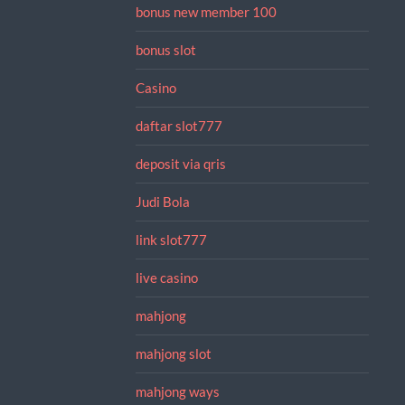
bonus new member 100
bonus slot
Casino
daftar slot777
deposit via qris
Judi Bola
link slot777
live casino
mahjong
mahjong slot
mahjong ways