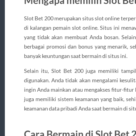
Mengapa memilih Slot Be
Slot Bet 200 merupakan situs slot online terpe
di kalangan pemain slot online. Situs ini men
yang tidak akan membuat Anda bosan. Selain
berbagai promosi dan bonus yang menarik, se
banyak keuntungan saat bermain di situs ini.
Selain itu, Slot Bet 200 juga memiliki tam
digunakan. Anda tidak akan mengalami kesulit
ingin Anda mainkan atau mengakses fitur-fitur lai
juga memiliki sistem keamanan yang baik, seh
keamanan data pribadi Anda saat bermain di situ
Cara Bermain di Slot Bet 