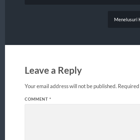
Menelusuri K
Leave a Reply
Your email address will not be published.
Required 
COMMENT
*