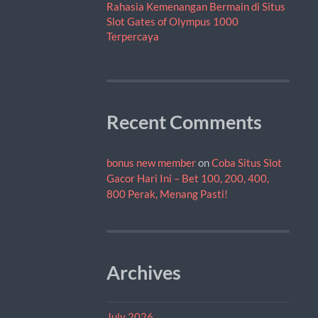
Rahasia Kemenangan Bermain di Situs
Slot Gates of Olympus 1000
Terpercaya
Recent Comments
bonus new member
on
Coba Situs Slot
Gacor Hari Ini – Bet 100, 200, 400,
800 Perak, Menang Pasti!
Archives
July 2026