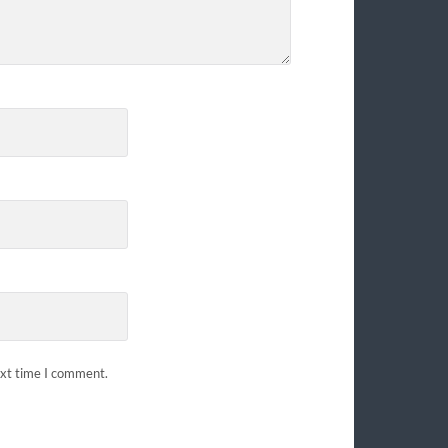
ext time I comment.