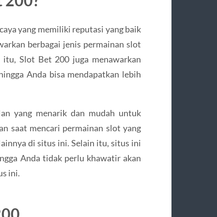
t 200?
rcaya yang memiliki reputasi yang baik
awarkan berbagai jenis permainan slot
 itu, Slot Bet 200 juga menawarkan
hingga Anda bisa mendapatkan lebih
pilan yang menarik dan mudah untuk
an saat mencari permainan slot yang
nnya di situs ini. Selain itu, situs ini
ingga Anda tidak perlu khawatir akan
s ini.
200