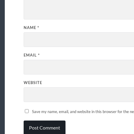
NAME
*
EMAIL
*
WEBSITE
Save my name, email, and website in this browser for the n