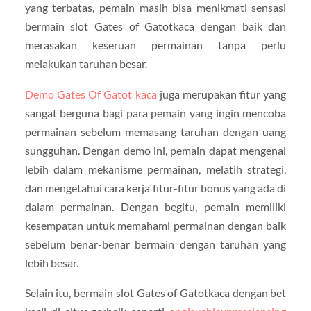
yang terbatas, pemain masih bisa menikmati sensasi
bermain slot Gates of Gatotkaca dengan baik dan
merasakan keseruan permainan tanpa perlu
melakukan taruhan besar.
Demo Gates Of Gatot kaca
juga merupakan fitur yang
sangat berguna bagi para pemain yang ingin mencoba
permainan sebelum memasang taruhan dengan uang
sungguhan. Dengan demo ini, pemain dapat mengenal
lebih dalam mekanisme permainan, melatih strategi,
dan mengetahui cara kerja fitur-fitur bonus yang ada di
dalam permainan. Dengan begitu, pemain memiliki
kesempatan untuk memahami permainan dengan baik
sebelum benar-benar bermain dengan taruhan yang
lebih besar.
Selain itu, bermain slot Gates of Gatotkaca dengan bet