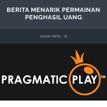
BERITA MENARIK PERMAINAN
PENGHASIL UANG
SHOW MENU