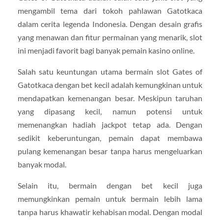
mengambil tema dari tokoh pahlawan Gatotkaca
dalam cerita legenda Indonesia. Dengan desain grafis
yang menawan dan fitur permainan yang menarik, slot
ini menjadi favorit bagi banyak pemain kasino online.
Salah satu keuntungan utama bermain slot Gates of
Gatotkaca dengan bet kecil adalah kemungkinan untuk
mendapatkan kemenangan besar. Meskipun taruhan
yang dipasang kecil, namun potensi untuk
memenangkan hadiah jackpot tetap ada. Dengan
sedikit keberuntungan, pemain dapat membawa
pulang kemenangan besar tanpa harus mengeluarkan
banyak modal.
Selain itu, bermain dengan bet kecil juga
memungkinkan pemain untuk bermain lebih lama
tanpa harus khawatir kehabisan modal. Dengan modal