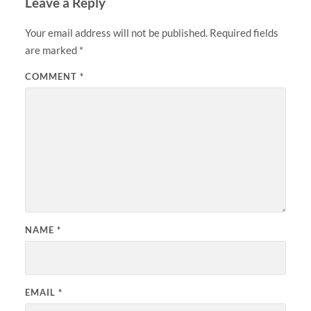
Leave a Reply
Your email address will not be published.
Required fields
are marked
*
COMMENT
*
NAME
*
EMAIL
*