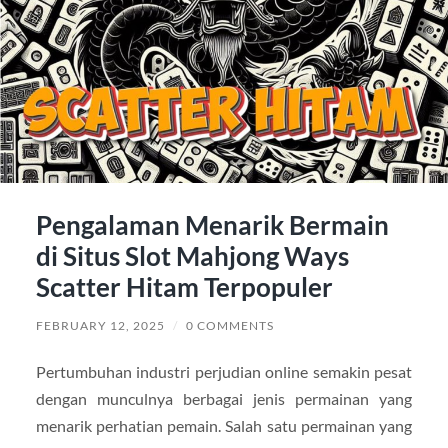
Pengalaman Menarik Bermain
di Situs Slot Mahjong Ways
Scatter Hitam Terpopuler
FEBRUARY 12, 2025
/
0 COMMENTS
Pertumbuhan industri perjudian online semakin pesat
dengan munculnya berbagai jenis permainan yang
menarik perhatian pemain. Salah satu permainan yang