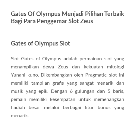
Gates Of Olympus Menjadi Pilihan Terbaik
Bagi Para Penggemar Slot Zeus
Gates of Olympus Slot
Slot Gates of Olympus adalah permainan slot yang
menampilkan dewa Zeus dan kekuatan mitologi
Yunani kuno. Dikembangkan oleh Pragmatic, slot ini
memiliki tampilan grafis yang sangat menarik dan
musik yang epik. Dengan 6 gulungan dan 5 baris,
pemain memiliki kesempatan untuk memenangkan
hadiah besar melalui berbagai fitur bonus yang
menarik.