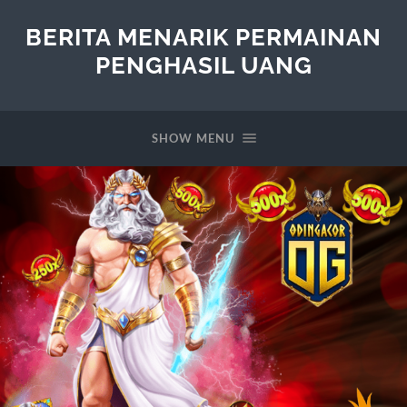
BERITA MENARIK PERMAINAN
PENGHASIL UANG
SHOW MENU