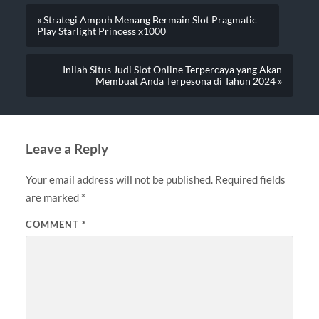
« Strategi Ampuh Menang Bermain Slot Pragmatic
Play Starlight Princess x1000
Inilah Situs Judi Slot Online Terpercaya yang Akan
Membuat Anda Terpesona di Tahun 2024 »
Leave a Reply
Your email address will not be published.
Required fields
are marked
*
COMMENT
*