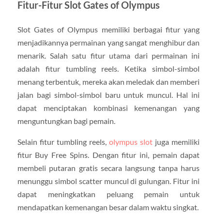
Fitur-Fitur Slot Gates of Olympus
Slot Gates of Olympus memiliki berbagai fitur yang
menjadikannya permainan yang sangat menghibur dan
menarik. Salah satu fitur utama dari permainan ini
adalah fitur tumbling reels. Ketika simbol-simbol
menang terbentuk, mereka akan meledak dan memberi
jalan bagi simbol-simbol baru untuk muncul. Hal ini
dapat menciptakan kombinasi kemenangan yang
menguntungkan bagi pemain.
Selain fitur tumbling reels,
olympus slot
juga memiliki
fitur Buy Free Spins. Dengan fitur ini, pemain dapat
membeli putaran gratis secara langsung tanpa harus
menunggu simbol scatter muncul di gulungan. Fitur ini
dapat meningkatkan peluang pemain untuk
mendapatkan kemenangan besar dalam waktu singkat.