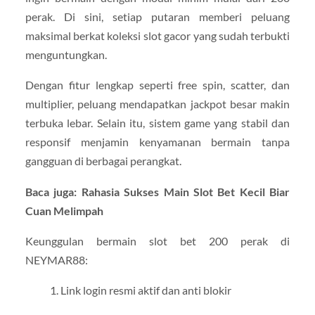
perak. Di sini, setiap putaran memberi peluang
maksimal berkat koleksi slot gacor yang sudah terbukti
menguntungkan.
Dengan fitur lengkap seperti free spin, scatter, dan
multiplier, peluang mendapatkan jackpot besar makin
terbuka lebar. Selain itu, sistem game yang stabil dan
responsif menjamin kenyamanan bermain tanpa
gangguan di berbagai perangkat.
Baca juga: Rahasia Sukses Main Slot Bet Kecil Biar
Cuan Melimpah
Keunggulan bermain slot bet 200 perak di
NEYMAR88:
Link login resmi aktif dan anti blokir