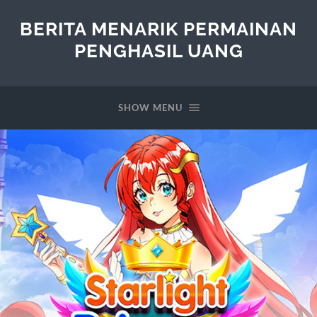
BERITA MENARIK PERMAINAN
PENGHASIL UANG
SHOW MENU