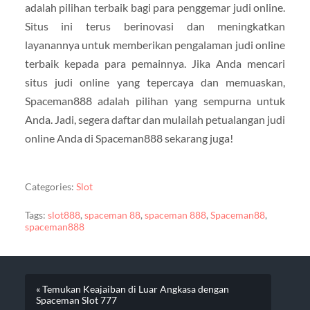
adalah pilihan terbaik bagi para penggemar judi online.
Situs ini terus berinovasi dan meningkatkan
layanannya untuk memberikan pengalaman judi online
terbaik kepada para pemainnya. Jika Anda mencari
situs judi online yang tepercaya dan memuaskan,
Spaceman888 adalah pilihan yang sempurna untuk
Anda. Jadi, segera daftar dan mulailah petualangan judi
online Anda di Spaceman888 sekarang juga!
Categories:
Slot
Tags:
slot888
,
spaceman 88
,
spaceman 888
,
Spaceman88
,
spaceman888
« Temukan Keajaiban di Luar Angkasa dengan
Spaceman Slot 777