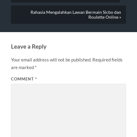
Rahasia Mengalahkan Lawan Bermain Sicbo dan
Roulette Online »
Leave a Reply
Your email address will not be published.
Required fields
are marked
*
COMMENT
*