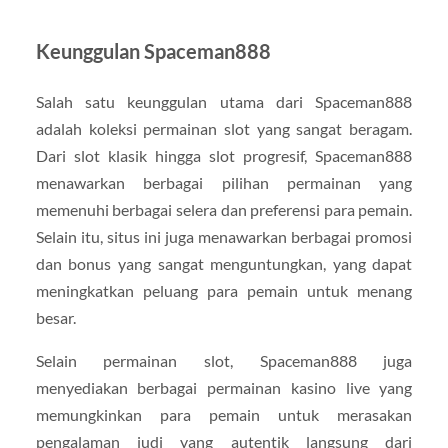
Keunggulan Spaceman888
Salah satu keunggulan utama dari Spaceman888
adalah koleksi permainan slot yang sangat beragam.
Dari slot klasik hingga slot progresif, Spaceman888
menawarkan berbagai pilihan permainan yang
memenuhi berbagai selera dan preferensi para pemain.
Selain itu, situs ini juga menawarkan berbagai promosi
dan bonus yang sangat menguntungkan, yang dapat
meningkatkan peluang para pemain untuk menang
besar.
Selain permainan slot, Spaceman888 juga
menyediakan berbagai permainan kasino live yang
memungkinkan para pemain untuk merasakan
pengalaman judi yang autentik langsung dari