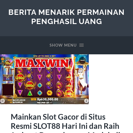
BERITA MENARIK PERMAINAN
PENGHASIL UANG
SHOW MENU
Mainkan Slot Gacor di Situs
Resmi SLOT88 Hari Ini dan Raih