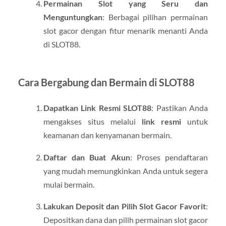
Permainan Slot yang Seru dan
Menguntungkan
: Berbagai pilihan permainan
slot gacor dengan fitur menarik menanti Anda
di SLOT88.
Cara Bergabung dan Bermain di SLOT88
Dapatkan Link Resmi SLOT88
: Pastikan Anda
mengakses situs melalui
link resmi
untuk
keamanan dan kenyamanan bermain.
Daftar dan Buat Akun
: Proses pendaftaran
yang mudah memungkinkan Anda untuk segera
mulai bermain.
Lakukan Deposit dan Pilih Slot Gacor Favorit
:
Depositkan dana dan pilih permainan slot gacor