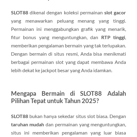
SLOT88
dikenal dengan koleksi permainan
slot gacor
yang menawarkan peluang menang yang tinggi.
Permainan ini menggabungkan grafik yang menarik,
fitur bonus yang menguntungkan, dan
RTP tinggi
,
memberikan pengalaman bermain yang tak terlupakan.
Dengan bermain di situs resmi, Anda bisa menikmati
berbagai permainan slot yang dapat membawa Anda
lebih dekat ke jackpot besar yang Anda idamkan.
Mengapa Bermain di SLOT88 Adalah
Pilihan Tepat untuk Tahun 2025?
SLOT88
bukan hanya sekedar situs slot biasa. Dengan
taruhan mudah
dan permainan yang menguntungkan,
situs ini memberikan pengalaman yang luar biasa