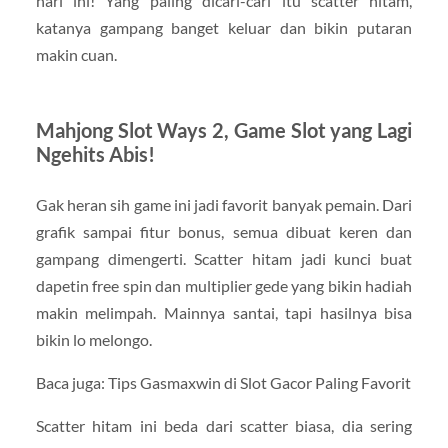
hari ini! Yang paling dicari-cari itu scatter hitam,
katanya gampang banget keluar dan bikin putaran
makin cuan.
Mahjong Slot Ways 2, Game Slot yang Lagi
Ngehits Abis!
Gak heran sih game ini jadi favorit banyak pemain. Dari
grafik sampai fitur bonus, semua dibuat keren dan
gampang dimengerti. Scatter hitam jadi kunci buat
dapetin free spin dan multiplier gede yang bikin hadiah
makin melimpah. Mainnya santai, tapi hasilnya bisa
bikin lo melongo.
Baca juga: Tips Gasmaxwin di Slot Gacor Paling Favorit
Scatter hitam ini beda dari scatter biasa, dia sering