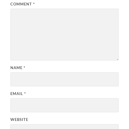
COMMENT
*
NAME
*
EMAIL
*
WEBSITE