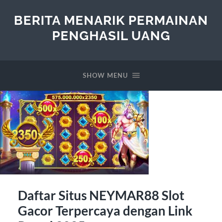
BERITA MENARIK PERMAINAN
PENGHASIL UANG
SHOW MENU
Daftar Situs NEYMAR88 Slot
Gacor Terpercaya dengan Link