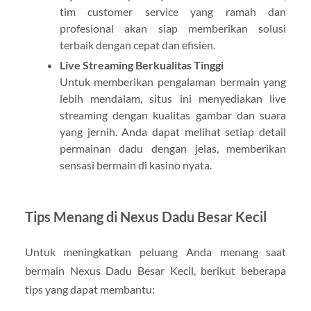
tim customer service yang ramah dan
profesional akan siap memberikan solusi
terbaik dengan cepat dan efisien.
Live Streaming Berkualitas Tinggi
Untuk memberikan pengalaman bermain yang
lebih mendalam, situs ini menyediakan live
streaming dengan kualitas gambar dan suara
yang jernih. Anda dapat melihat setiap detail
permainan dadu dengan jelas, memberikan
sensasi bermain di kasino nyata.
Tips Menang di Nexus Dadu Besar Kecil
Untuk meningkatkan peluang Anda menang saat
bermain Nexus Dadu Besar Kecil, berikut beberapa
tips yang dapat membantu: