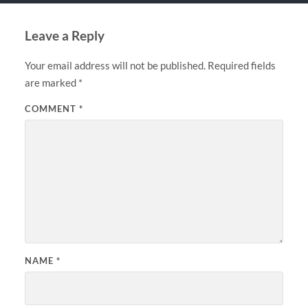
Leave a Reply
Your email address will not be published.
Required fields
are marked
*
COMMENT
*
NAME
*