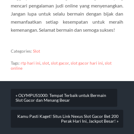
mencari pengalaman judi online yang menyenangkan.
Jangan lupa untuk selalu bermain dengan bijak dan
memanfaatkan setiap kesempatan untuk meraih
kemenangan. Selamat bermain dan semoga sukses!
Categories:
Slot
Tags:
rtp hari ini
,
slot
,
slot gacor
,
slot gacor hari ini
,
slot
online
« OLYMPUS1000: Tempat Terbaik untuk Bermain
Slot Gacor dan Menang Besar
Kamu Pasti Kaget! Situs Link Nexus Slot Gacor Bet 200
Perak Hari Ini, Jackpot Besar! »