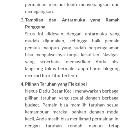
permainan menjadi lebih menyenangkan dan
menegangkan.
Tampilan dan Antarmuka yang Ramah
Pengguna
Situs ini didesain dengan antarmuka yang
mudah digunakan, sehingga baik pemain
pemula maupun yang sudah berpengalaman
bisa mengaksesnya tanpa kesulitan. Navigasi
yang sederhana memastikan Anda bisa
langsung fokus bermain tanpa harus bingung
mencari fitur-fitur tertentu.
Pilihan Taruhan yang Fleksibel
Nexus Dadu Besar Kecil menawarkan berbagai
pilihan taruhan yang sesuai dengan berbagai
budget. Pemain bisa memilih taruhan sesuai
kemampuan mereka, bahkan dengan modal
kecil, Anda masih bisa menikmati permainan ini
dengan taruhan rendah namun tetap