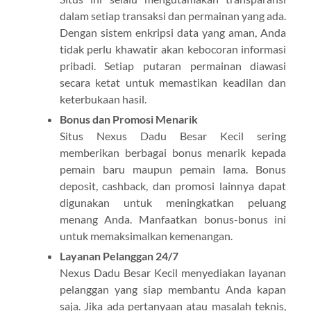
dalam setiap transaksi dan permainan yang ada.
Dengan sistem enkripsi data yang aman, Anda
tidak perlu khawatir akan kebocoran informasi
pribadi. Setiap putaran permainan diawasi
secara ketat untuk memastikan keadilan dan
keterbukaan hasil.
Bonus dan Promosi Menarik
Situs Nexus Dadu Besar Kecil sering
memberikan berbagai bonus menarik kepada
pemain baru maupun pemain lama. Bonus
deposit, cashback, dan promosi lainnya dapat
digunakan untuk meningkatkan peluang
menang Anda. Manfaatkan bonus-bonus ini
untuk memaksimalkan kemenangan.
Layanan Pelanggan 24/7
Nexus Dadu Besar Kecil menyediakan layanan
pelanggan yang siap membantu Anda kapan
saja. Jika ada pertanyaan atau masalah teknis,