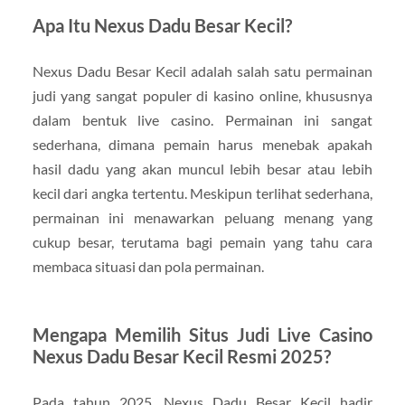
Apa Itu Nexus Dadu Besar Kecil?
Nexus Dadu Besar Kecil adalah salah satu permainan
judi yang sangat populer di kasino online, khususnya
dalam bentuk live casino. Permainan ini sangat
sederhana, dimana pemain harus menebak apakah
hasil dadu yang akan muncul lebih besar atau lebih
kecil dari angka tertentu. Meskipun terlihat sederhana,
permainan ini menawarkan peluang menang yang
cukup besar, terutama bagi pemain yang tahu cara
membaca situasi dan pola permainan.
Mengapa Memilih Situs Judi Live Casino
Nexus Dadu Besar Kecil Resmi 2025?
Pada tahun 2025, Nexus Dadu Besar Kecil hadir