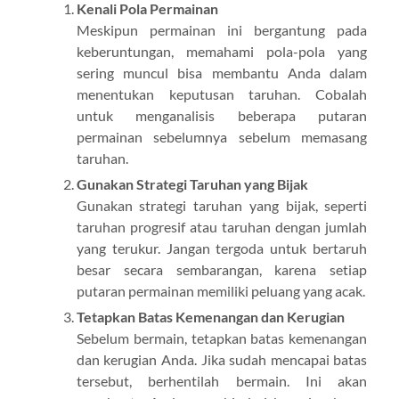
Kenali Pola Permainan
Meskipun permainan ini bergantung pada
keberuntungan, memahami pola-pola yang
sering muncul bisa membantu Anda dalam
menentukan keputusan taruhan. Cobalah
untuk menganalisis beberapa putaran
permainan sebelumnya sebelum memasang
taruhan.
Gunakan Strategi Taruhan yang Bijak
Gunakan strategi taruhan yang bijak, seperti
taruhan progresif atau taruhan dengan jumlah
yang terukur. Jangan tergoda untuk bertaruh
besar secara sembarangan, karena setiap
putaran permainan memiliki peluang yang acak.
Tetapkan Batas Kemenangan dan Kerugian
Sebelum bermain, tetapkan batas kemenangan
dan kerugian Anda. Jika sudah mencapai batas
tersebut, berhentilah bermain. Ini akan