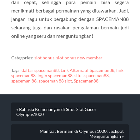
dan cepat, sehingga para pemain bisa segera
menikmati berbagai permainan yang ditawarkan. Jadi,
jangan ragu untuk bergabung dengan SPACEMAN88
sekarang juga dan rasakan pengalaman bermain judi
online yang seru dan menguntungkan!
Categories:
slot bonus
,
slot bonus new member
Tags:
daftar spaceman88
,
Link Alternatif Spaceman88
,
link
spaceman88
,
login spaceman88
,
situs spaceman88
,
spaceman 88
,
spaceman 88 slot
,
Spaceman88
« Rahasia Kemenangan di Situs Slot Gacor
Olympus1000
Manfaat Bermain di Olympus1000: Jackpot
Menguntungkan »