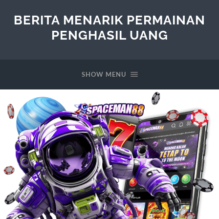
BERITA MENARIK PERMAINAN
PENGHASIL UANG
SHOW MENU