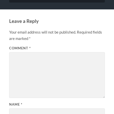
Leave a Reply
Your email address will not be published.
Required fields
are marked
*
COMMENT
*
NAME
*