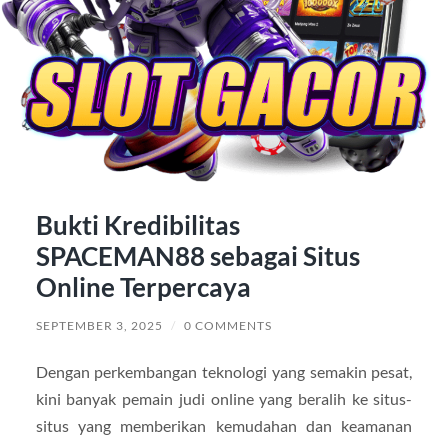
Bukti Kredibilitas
SPACEMAN88 sebagai Situs
Online Terpercaya
SEPTEMBER 3, 2025
/
0 COMMENTS
Dengan perkembangan teknologi yang semakin pesat,
kini banyak pemain judi online yang beralih ke situs-
situs yang memberikan kemudahan dan keamanan