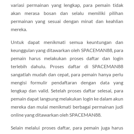
variasi permainan yang lengkap, para pemain tidak
akan merasa bosan dan selalu memiliki pilihan
permainan yang sesuai dengan minat dan keahlian
mereka.
Untuk dapat menikmati semua keuntungan dan
keunggulan yang ditawarkan oleh SPACEMAN88, para
pemain harus melakukan proses daftar dan login
terlebih dahulu. Proses daftar di SPACEMAN88
sangatlah mudah dan cepat, para pemain hanya perlu
mengisi formulir pendaftaran dengan data yang
lengkap dan valid. Setelah proses daftar selesai, para
pemain dapat langsung melakukan login ke dalam akun
mereka dan mulai menikmati berbagai permainan judi
online yang ditawarkan oleh SPACEMAN88.
Selain melalui proses daftar, para pemain juga harus