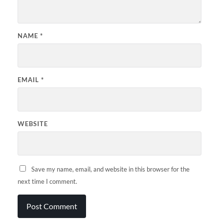
NAME
*
EMAIL
*
WEBSITE
Save my name, email, and website in this browser for the
next time I comment.