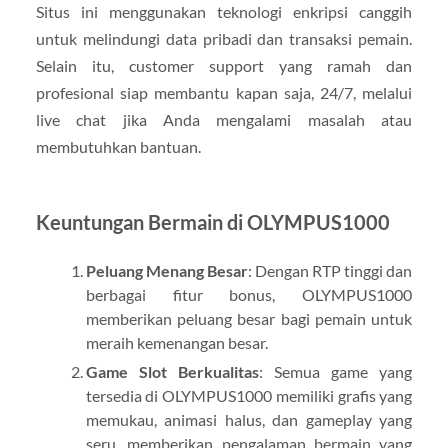
Situs ini menggunakan teknologi enkripsi canggih
untuk melindungi data pribadi dan transaksi pemain.
Selain itu, customer support yang ramah dan
profesional siap membantu kapan saja, 24/7, melalui
live chat jika Anda mengalami masalah atau
membutuhkan bantuan.
Keuntungan Bermain di OLYMPUS1000
Peluang Menang Besar
: Dengan RTP tinggi dan
berbagai fitur bonus, OLYMPUS1000
memberikan peluang besar bagi pemain untuk
meraih kemenangan besar.
Game Slot Berkualitas
: Semua game yang
tersedia di OLYMPUS1000 memiliki grafis yang
memukau, animasi halus, dan gameplay yang
seru, memberikan pengalaman bermain yang