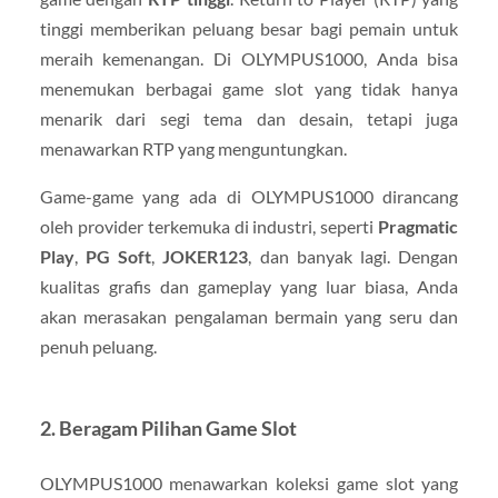
tinggi memberikan peluang besar bagi pemain untuk
meraih kemenangan. Di OLYMPUS1000, Anda bisa
menemukan berbagai game slot yang tidak hanya
menarik dari segi tema dan desain, tetapi juga
menawarkan RTP yang menguntungkan.
Game-game yang ada di OLYMPUS1000 dirancang
oleh provider terkemuka di industri, seperti
Pragmatic
Play
,
PG Soft
,
JOKER123
, dan banyak lagi. Dengan
kualitas grafis dan gameplay yang luar biasa, Anda
akan merasakan pengalaman bermain yang seru dan
penuh peluang.
2.
Beragam Pilihan Game Slot
OLYMPUS1000 menawarkan koleksi game slot yang