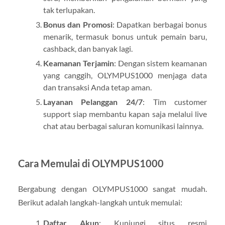
tak terlupakan.
Bonus dan Promosi
: Dapatkan berbagai bonus
menarik, termasuk bonus untuk pemain baru,
cashback, dan banyak lagi.
Keamanan Terjamin
: Dengan sistem keamanan
yang canggih, OLYMPUS1000 menjaga data
dan transaksi Anda tetap aman.
Layanan Pelanggan 24/7
: Tim customer
support siap membantu kapan saja melalui live
chat atau berbagai saluran komunikasi lainnya.
Cara Memulai di OLYMPUS1000
Bergabung dengan OLYMPUS1000 sangat mudah.
Berikut adalah langkah-langkah untuk memulai:
Daftar Akun
: Kunjungi situs resmi