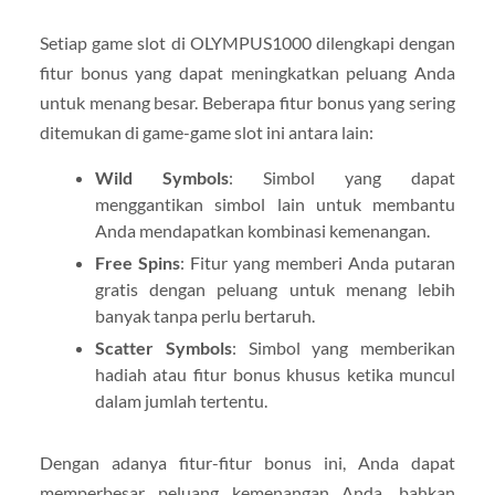
Setiap game slot di OLYMPUS1000 dilengkapi dengan
fitur bonus yang dapat meningkatkan peluang Anda
untuk menang besar. Beberapa fitur bonus yang sering
ditemukan di game-game slot ini antara lain:
Wild Symbols
: Simbol yang dapat
menggantikan simbol lain untuk membantu
Anda mendapatkan kombinasi kemenangan.
Free Spins
: Fitur yang memberi Anda putaran
gratis dengan peluang untuk menang lebih
banyak tanpa perlu bertaruh.
Scatter Symbols
: Simbol yang memberikan
hadiah atau fitur bonus khusus ketika muncul
dalam jumlah tertentu.
Dengan adanya fitur-fitur bonus ini, Anda dapat
memperbesar peluang kemenangan Anda, bahkan