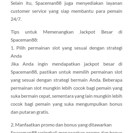
Selain itu, Spaceman88 juga menyediakan layanan
customer service yang siap membantu para pemain
24/7.
Tips untuk Memenangkan Jackpot Besar di
Spaceman88:
1. Pilih permainan slot yang sesuai dengan strategi
Anda
Jika Anda ingin mendapatkan jackpot besar di
Spaceman88, pastikan untuk memilih permainan slot
yang sesuai dengan strategi bermain Anda. Beberapa
permainan slot mungkin lebih cocok bagi pemain yang
suka bermain cepat, sementara yang lain mungkin lebih
cocok bagi pemain yang suka mengumpulkan bonus
dan putaran gratis.
2. Manfaatkan promo dan bonus yang ditawarkan
Spaceman88 seringkali menawarkan promo dan bonus