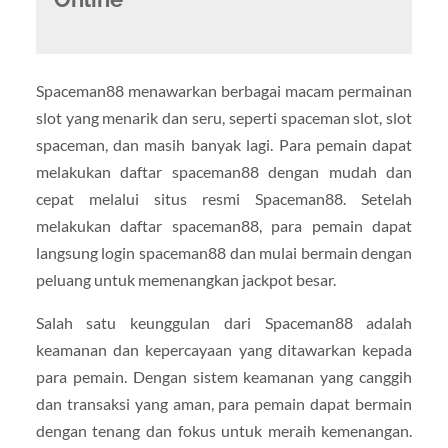
Spaceman88 menawarkan berbagai macam permainan
slot yang menarik dan seru, seperti spaceman slot, slot
spaceman, dan masih banyak lagi. Para pemain dapat
melakukan daftar spaceman88 dengan mudah dan
cepat melalui situs resmi Spaceman88. Setelah
melakukan daftar spaceman88, para pemain dapat
langsung login spaceman88 dan mulai bermain dengan
peluang untuk memenangkan jackpot besar.
Salah satu keunggulan dari Spaceman88 adalah
keamanan dan kepercayaan yang ditawarkan kepada
para pemain. Dengan sistem keamanan yang canggih
dan transaksi yang aman, para pemain dapat bermain
dengan tenang dan fokus untuk meraih kemenangan.