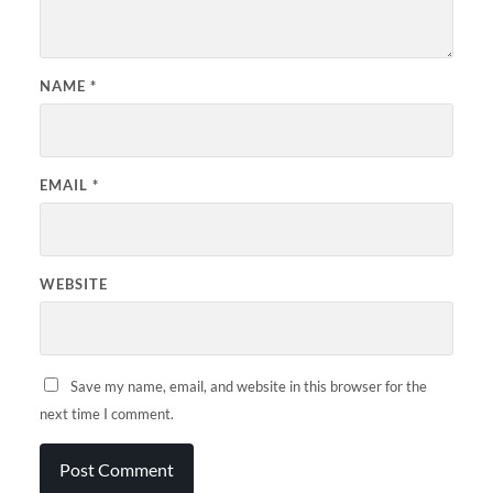
NAME
*
EMAIL
*
WEBSITE
Save my name, email, and website in this browser for the
next time I comment.