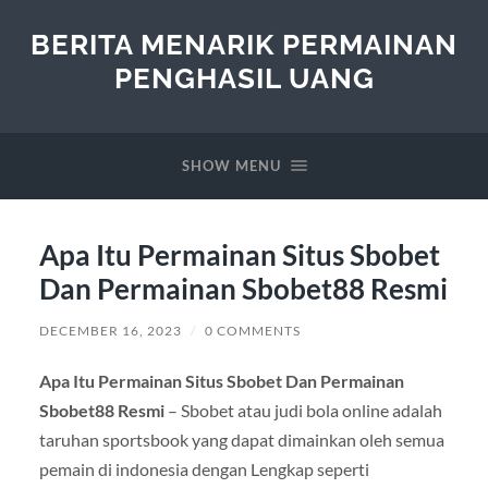
BERITA MENARIK PERMAINAN
PENGHASIL UANG
SHOW MENU
Apa Itu Permainan Situs Sbobet
Dan Permainan Sbobet88 Resmi
DECEMBER 16, 2023
/
0 COMMENTS
Apa Itu Permainan Situs Sbobet Dan Permainan
Sbobet88 Resmi
– Sbobet atau judi bola online adalah
taruhan sportsbook yang dapat dimainkan oleh semua
pemain di indonesia dengan Lengkap seperti