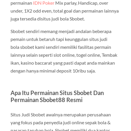
permainan
IDN Poker
Mix parlay, Handicap, over
under, 1X2 odd even, total goal dan permainan lainnya
juga tersedia disitus judi bola Sbobet.
Sbobet sendiri memang menjadi andalan beberapa
pemain untuk betaruh tapi keunggulan situs judi
bola sbobet kami sendiri memiliki fasilitas permain
lainnya selain seperti slot online, togel online, Tembak
ikan, kasino baccarat yang pasti dapat anda mainkan
dengan hanya minimal deposit 10ribu saja.
Apa Itu Permainan Situs Sbobet Dan
Permainan Sbobet88 Resmi
Situs Judi Sbobet awalnya merupakan perusahaan
yang fokus pada penyedia judi online sepak bola &
pasaran taruhan bola. Sbobet memiliki dua kantor