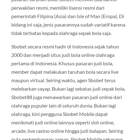
perwakilan resmi, memiliki lisensi resmi dari
pemerintah Filipina (Asia) dan Isle of Man (Eropa). Di
bidang ini saja, jenis pasarannya sudah variatif karena
tidak terbatas kepada olahraga sepak bola saja.
Sbobet secara resmi hadir di Indonesia sejak tahun
2000 dan menjadi situs judi bola online olahraga
pertama di Indonesia. Khusus pasaran judi bola,
member dapat melakukan taruhan bola secara live
maupun virtual. Seiring waktu, agen Sbobet terus
melebarkan sayap. Bukan lagi sebatas judi sepak bola,
Sbobet88 juga menawarkan pasaran judi online dari
olahraga pupuler lain di seluruh dunia. Bukan lagi
olahraga, kini pengguna Sbobet Mobile dapat
menikmati judi online lainnya seperti slot online,
arcade, live casino online hingga judi balapan. Seiring
pula perkembangan zaman, Sbobet Mobile sekarang