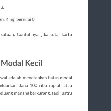
tu.
, King) bernilai 0.
 satuan. Contohnya, jika total kartu
Modal Kecil
awal adalah menetapkan batas modal
eluarkan dana 100 ribu rupiah atau
eluang menang berkurang, tapi justru