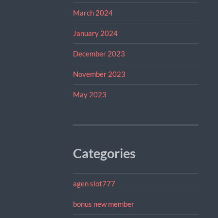
March 2024
January 2024
December 2023
November 2023
May 2023
Categories
agen slot777
bonus new member