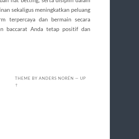
inan sekaligus meningkatkan peluang
orm terpercaya dan bermain secara
n baccarat Anda tetap positif dan
THEME BY
ANDERS NORÉN
—
UP
↑