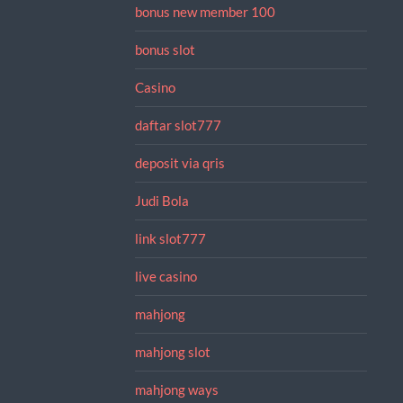
bonus new member 100
bonus slot
Casino
daftar slot777
deposit via qris
Judi Bola
link slot777
live casino
mahjong
mahjong slot
mahjong ways