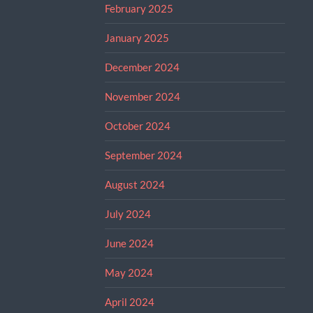
February 2025
January 2025
December 2024
November 2024
October 2024
September 2024
August 2024
July 2024
June 2024
May 2024
April 2024