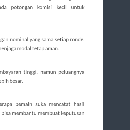
ada potongan komisi kecil untuk
engan nominal yang sama setiap ronde.
menjaga modal tetap aman.
bayaran tinggi, namun peluangnya
ebih besar.
berapa pemain suka mencatat hasil
ni bisa membantu membuat keputusan