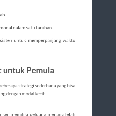
ah.
modal dalam satu taruhan.
nsisten untuk memperpanjang waktu
t untuk Pemula
beberapa strategi sederhana yang bisa
g dengan modal kecil:
nker memiliki peluang menang lebih