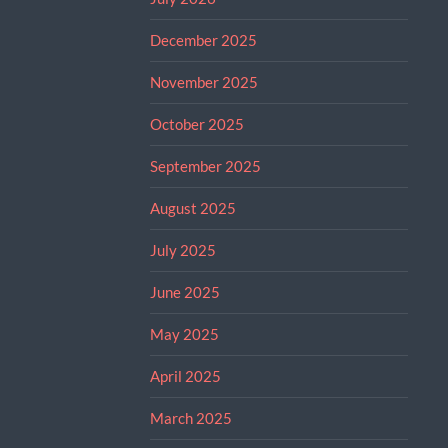
December 2025
November 2025
October 2025
September 2025
August 2025
July 2025
June 2025
May 2025
April 2025
March 2025