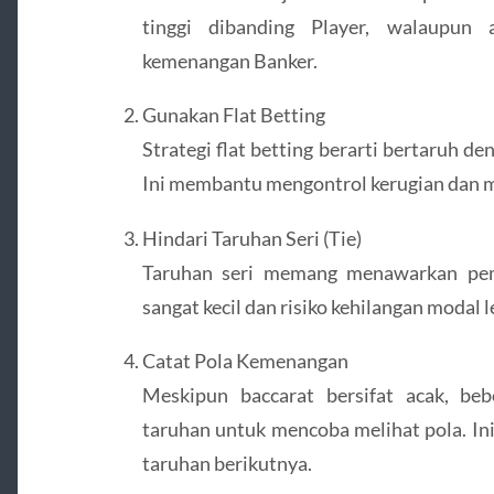
tinggi dibanding Player, walaupun 
kemenangan Banker.
Gunakan Flat Betting
Strategi flat betting berarti bertaruh d
Ini membantu mengontrol kerugian dan 
Hindari Taruhan Seri (Tie)
Taruhan seri memang menawarkan pem
sangat kecil dan risiko kehilangan modal l
Catat Pola Kemenangan
Meskipun baccarat bersifat acak, be
taruhan untuk mencoba melihat pola. I
taruhan berikutnya.