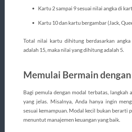
Kartu 2 sampai 9 sesuai nilai angka di kar
Kartu 10 dan kartu bergambar (Jack, Queen
Total nilai kartu dihitung berdasarkan angka
adalah 15, maka nilai yang dihitung adalah 5.
Memulai Bermain dengan 
Bagi pemula dengan modal terbatas, langkah 
yang jelas. Misalnya, Anda hanya ingin meng
sesuai kemampuan. Modal kecil bukan berarti p
menuntut manajemen keuangan yang baik.