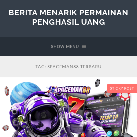
BERITA MENARIK PERMAINAN
PENGHASIL UANG
SHOW MENU
TAG:
SPACEMAN88 TERBARU
STICKY POST