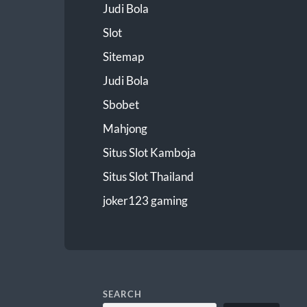
Judi Bola
Slot
Sitemap
Judi Bola
Sbobet
Mahjong
Situs Slot Kamboja
Situs Slot Thailand
joker123 gaming
SEARCH