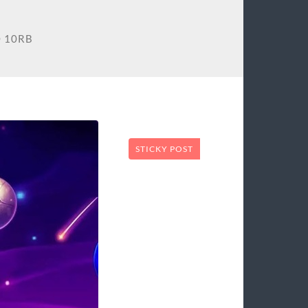
O 10RB
STICKY POST