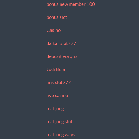
bonus new member 100
bonus slot
Casino
daftar slot777
deposit via qris
Judi Bola
link slot777
live casino
mahjong
mahjong slot
mahjong ways