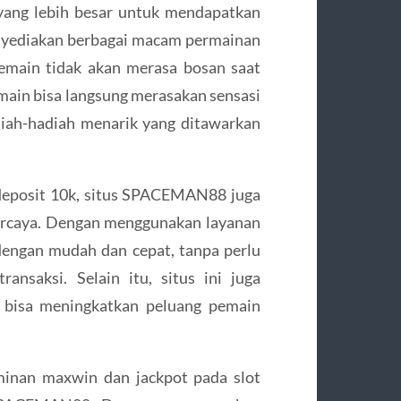
ang lebih besar untuk mendapatkan
menyediakan berbagai macam permainan
emain tidak akan merasa bosan saat
emain bisa langsung merasakan sensasi
iah-hadiah menarik yang ditawarkan
 deposit 10k, situs SPACEMAN88 juga
ercaya. Dengan menggunakan layanan
 dengan mudah dan cepat, tanpa perlu
nsaksi. Selain itu, situs ini juga
 bisa meningkatkan peluang pemain
jaminan maxwin dan jackpot pada slot