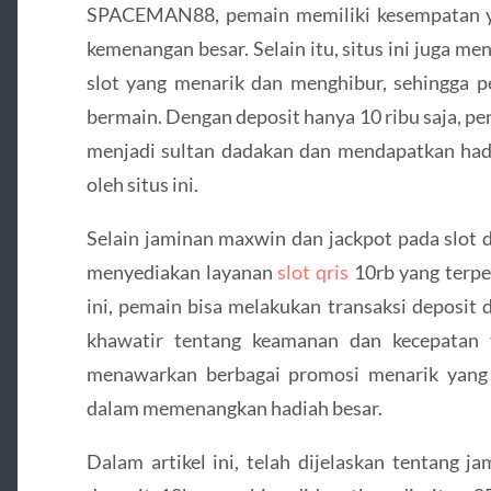
SPACEMAN88, pemain memiliki kesempatan y
kemenangan besar. Selain itu, situs ini juga 
slot yang menarik dan menghibur, sehingga p
bermain. Dengan deposit hanya 10 ribu saja, p
menjadi sultan dadakan dan mendapatkan had
oleh situs ini.
Selain jaminan maxwin dan jackpot pada slot
menyediakan layanan
slot qris
10rb yang terp
ini, pemain bisa melakukan transaksi deposit
khawatir tentang keamanan dan kecepatan tra
menawarkan berbagai promosi menarik yang
dalam memenangkan hadiah besar.
Dalam artikel ini, telah dijelaskan tentang 