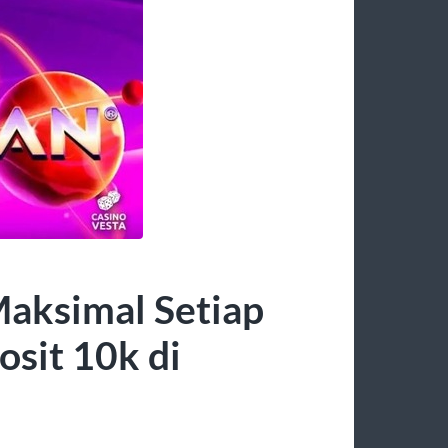
aksimal Setiap
osit 10k di