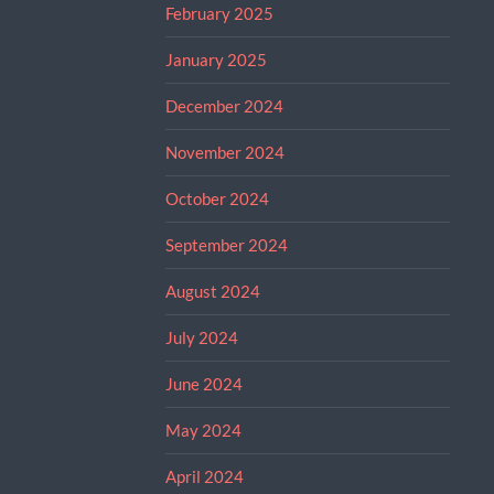
February 2025
January 2025
December 2024
November 2024
October 2024
September 2024
August 2024
July 2024
June 2024
May 2024
April 2024