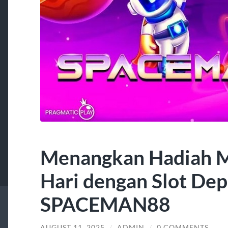
Menangkan Hadiah M
Hari dengan Slot Dep
SPACEMAN88
AUGUST 11, 2025
/
ADMIN
/
0 COMMENTS