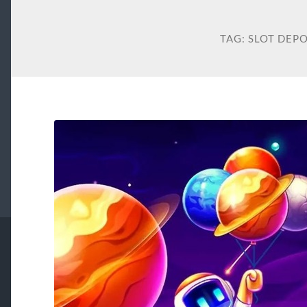
TAG:
SLOT DEP