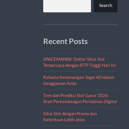
Search
Recent Posts
SPACEMAN88: Daftar Situs Slot
Terpercaya dengan RTP Tinggi Hari Ini
Rahasia Kemenangan Togel 4D dalam
Genggaman Anda
Tren dan Prediksi Slot Gacor 2026:
Arah Perkembangan Permainan Digital
Situs Slot dengan Promo dan
Ketentuan Lebih Jelas