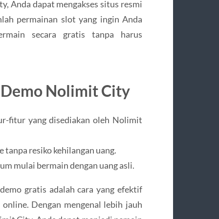
ty, Anda dapat mengakses situs resmi
ihlah permainan slot yang ingin Anda
rmain secara gratis tanpa harus
 Demo Nolimit City
r-fitur yang disediakan oleh Nolimit
tanpa resiko kehilangan uang.
lum mulai bermain dengan uang asli.
demo gratis adalah cara yang efektif
online. Dengan mengenal lebih jauh