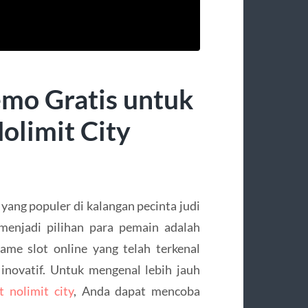
mo Gratis untuk
olimit City
 yang populer di kalangan pecinta judi
 menjadi pilihan para pemain adalah
ame slot online yang telah terkenal
inovatif. Untuk mengenal lebih jauh
 nolimit city
, Anda dapat mencoba