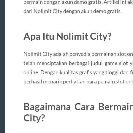
bermain dengan akun demo gratis. Artikel ini 
dari Nolimit City dengan akun demo gratis.
Apa Itu Nolimit City?
Nolimit City adalah penyedia permainan slot on
telah menciptakan berbagai judul game slot y
online. Dengan kualitas grafis yang tinggi dan 
berhasil menarik perhatian para pemain slot onl
Bagaimana Cara Bermain
City?