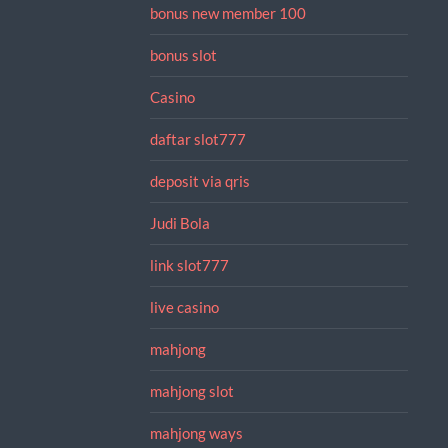
bonus new member 100
bonus slot
Casino
daftar slot777
deposit via qris
Judi Bola
link slot777
live casino
mahjong
mahjong slot
mahjong ways