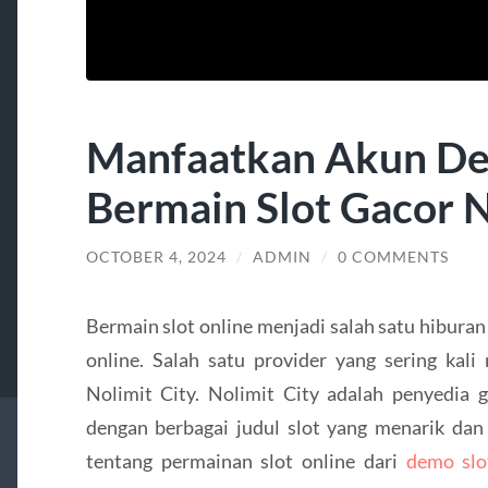
Manfaatkan Akun De
Bermain Slot Gacor N
OCTOBER 4, 2024
/
ADMIN
/
0 COMMENTS
Bermain slot online menjadi salah satu hiburan
online. Salah satu provider yang sering kali
Nolimit City. Nolimit City adalah penyedia g
dengan berbagai judul slot yang menarik dan 
tentang permainan slot online dari
demo slot