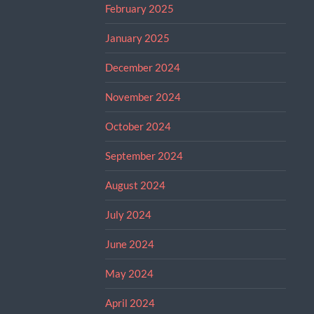
February 2025
January 2025
December 2024
November 2024
October 2024
September 2024
August 2024
July 2024
June 2024
May 2024
April 2024