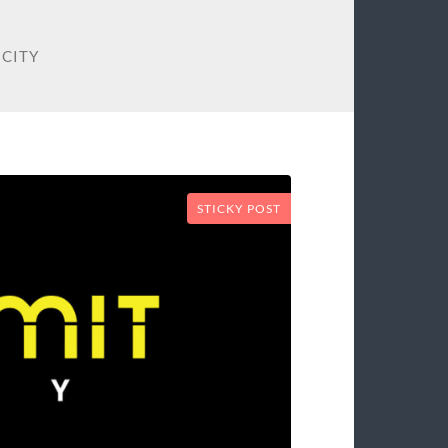
 CITY
STICKY POST