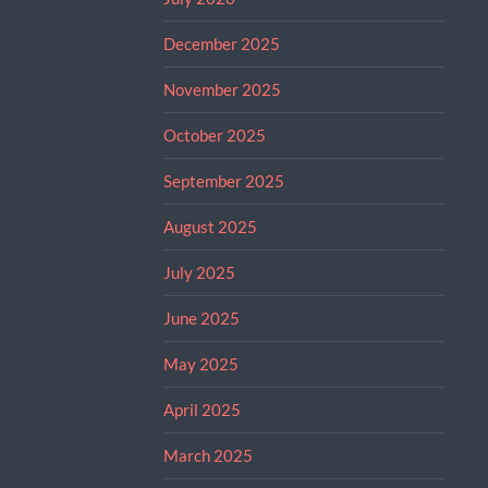
December 2025
November 2025
October 2025
September 2025
August 2025
July 2025
June 2025
May 2025
April 2025
March 2025