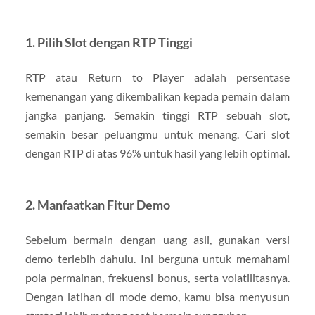
1. Pilih Slot dengan RTP Tinggi
RTP atau Return to Player adalah persentase
kemenangan yang dikembalikan kepada pemain dalam
jangka panjang. Semakin tinggi RTP sebuah slot,
semakin besar peluangmu untuk menang. Cari slot
dengan RTP di atas 96% untuk hasil yang lebih optimal.
2. Manfaatkan Fitur Demo
Sebelum bermain dengan uang asli, gunakan versi
demo terlebih dahulu. Ini berguna untuk memahami
pola permainan, frekuensi bonus, serta volatilitasnya.
Dengan latihan di mode demo, kamu bisa menyusun