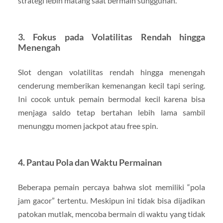
strategi lebih matang saat bermain sungguhan.
3. Fokus pada Volatilitas Rendah hingga
Menengah
Slot dengan volatilitas rendah hingga menengah
cenderung memberikan kemenangan kecil tapi sering.
Ini cocok untuk pemain bermodal kecil karena bisa
menjaga saldo tetap bertahan lebih lama sambil
menunggu momen jackpot atau free spin.
4. Pantau Pola dan Waktu Permainan
Beberapa pemain percaya bahwa slot memiliki “pola
jam gacor” tertentu. Meskipun ini tidak bisa dijadikan
patokan mutlak, mencoba bermain di waktu yang tidak