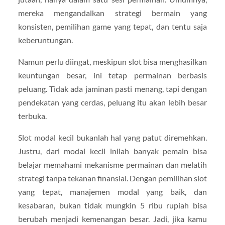
mereka mengandalkan strategi bermain yang
konsisten, pemilihan game yang tepat, dan tentu saja
keberuntungan.
Namun perlu diingat, meskipun slot bisa menghasilkan
keuntungan besar, ini tetap permainan berbasis
peluang. Tidak ada jaminan pasti menang, tapi dengan
pendekatan yang cerdas, peluang itu akan lebih besar
terbuka.
Slot modal kecil bukanlah hal yang patut diremehkan.
Justru, dari modal kecil inilah banyak pemain bisa
belajar memahami mekanisme permainan dan melatih
strategi tanpa tekanan finansial. Dengan pemilihan slot
yang tepat, manajemen modal yang baik, dan
kesabaran, bukan tidak mungkin 5 ribu rupiah bisa
berubah menjadi kemenangan besar. Jadi, jika kamu